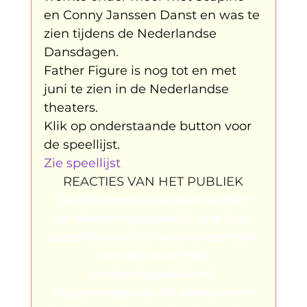
en Conny Janssen Danst en was te 
zien tijdens de Nederlandse 
Dansdagen. 
Father Figure is nog tot en met 
juni te zien in de Nederlandse 
theaters. 
Klik op onderstaande button voor 
de speellijst. 
Zie speellijst
REACTIES VAN HET PUBLIEK
“
De vijf mannen waren perfect 
op elkaar ingespeeld, met hun 
specifieke skills, waaronder één 
van de crew met 
verbazingwekkend 
fingersnapping; De emotionele 