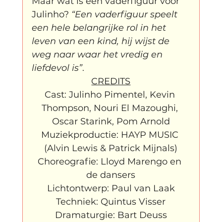
Maar wat is een vaderfiguur voor 
Julinho? 
“Een vaderfiguur speelt 
een hele belangrijke rol in het 
leven van een kind, hij wijst de 
weg naar waar het vredig en 
liefdevol is”
.
CREDITS
Cast: Julinho Pimentel, Kevin 
Thompson, Nouri El Mazoughi, 
Oscar Starink, Pom Arnold

Muziekproductie: HAYP MUSIC 
(Alvin Lewis & Patrick Mijnals)

Choreografie: Lloyd Marengo en 
de dansers

Lichtontwerp: Paul van Laak

Techniek: Quintus Visser

Dramaturgie: Bart Deuss
