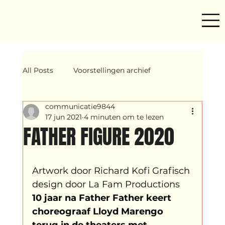
All Posts
Voorstellingen archief
communicatie9844
Mind ur step
Amira
Makers
17 jun 2021
4 minuten om te lezen
FATHER FIGURE 2020
Hassani &amp; Argil
Archief
Artwork door 
Richard Kofi
 Grafisch 
design door 
La Fam Productions
breakin
Yentl
OND
10 jaar na Father Father keert 
choreograaf Lloyd Marengo 
terug in de theaters met 