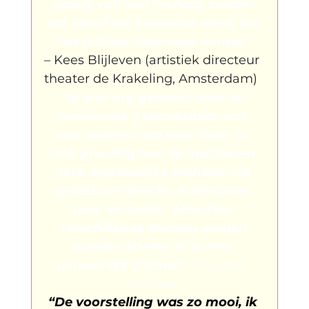
lading van hun verhaal, zonder 
dat specifiek benoemd werd, liet 
het publiek ademloos achter”
– Kees Blijleven (artistiek directeur 
theater de Krakeling, Amsterdam)
“Ik was erg geraakt door de 
individuele interpretaties van 
wat vaderschap voor ieder is. 
Ook prachtig hoe de muziekant 
deze persoonlijke verhalen via 
geluid overbracht. Kwetsbaar, 
puur en speels. Mooi hoe 
verschillende dansers samen 
kunnen komen in zo een 
persoonlijk thema!”
– Wennah 
Wilkers
“De voorstelling was zo mooi, ik 