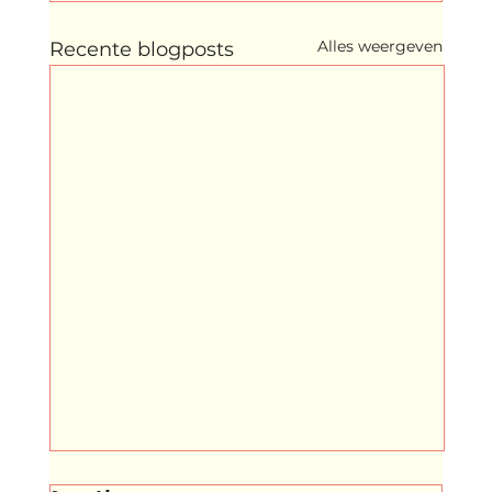
Alles weergeven
Recente blogposts
Lloydscompany Presents in Den Haag: een