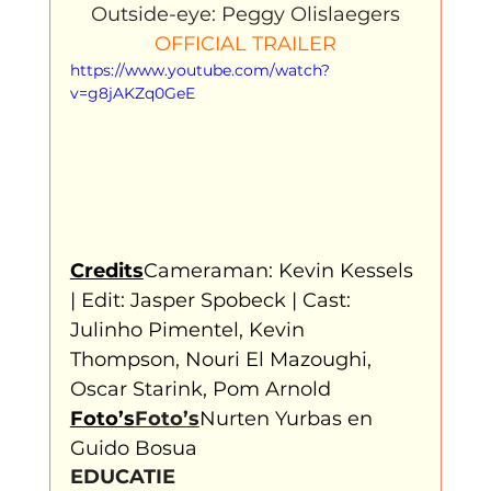
Outside-eye: Peggy Olislaegers
OFFICIAL TRAILER
https://www.youtube.com/watch?
v=g8jAKZq0GeE
Credits
Cameraman: Kevin Kessels 
| Edit: Jasper Spobeck | Cast: 
Julinho Pimentel, Kevin 
Thompson, Nouri El Mazoughi, 
Oscar Starink, Pom Arnold
Foto’s
Foto’s
Nurten Yurbas en 
Guido Bosua
EDUCATIE