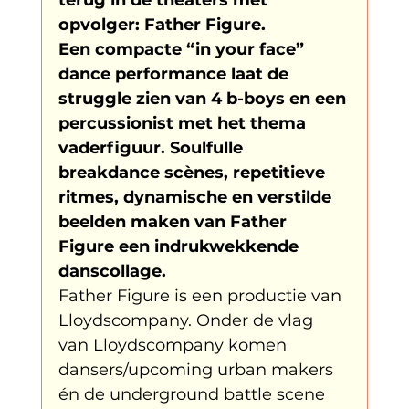
Father Figure
Sribi Switi
Projecten
opvolger: Father Figure. 
Een compacte “in your face” 
dance performance laat de 
New makers
Wennah
Unbreakable
struggle zien van 4 b-boys en een 
percussionist met het thema 
vaderfiguur. Soulfulle 
Lloyds company
Nieuws
Power
breakdance scènes, repetitieve 
ritmes, dynamische en verstilde 
beelden maken van Father 
Voorstellingen
Figure een indrukwekkende 
danscollage.
Father Figure is een productie van 
I am my ancestors wildest dreams
Lloydscompany. Onder de vlag 
van Lloydscompany komen 
dansers/upcoming urban makers 
Ibrah eng
Archive
én de underground battle scene 