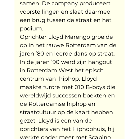
samen. De company produceert 
voorstellingen en slaat daarmee 
klein, klein vogeltje
One Night's Dance
een brug tussen de straat en het 
podium. 
Oprichter Lloyd Marengo groeide 
Wennah Wilkers brengt ode aan ho...
op in het rauwe Rotterdam van de 
jaren ’80 en leerde dans op straat. 
In de jaren ’90 werd zijn hangout 
Zonder categorie
Binnenkort te zien
in Rotterdam West het episch 
centrum van  hiphop. Lloyd 
maakte furore met 010 B-boys die 
Kabiteni
kabitini Engels
News
wereldwijd successen boekten en 
de Rotterdamse hiphop en 
straatcultuur op de kaart hebben 
gezet. Lloyd is een van de 
oprichters van het Hiphophuis, hij 
werkte onder meer met Scapino 