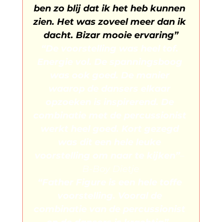
ben zo blij dat ik het heb kunnen 
zien. Het was zoveel meer dan ik 
dacht. Bizar mooie ervaring”
“De voorstelling was heel tof. 
Energie vol. De spanningsboog 
was ook goed. De manier 
waarop de dansers elkaar 
opzoeken is inspirerend. De 
combinatie met de percussionist 
werkt heel goed. Kort gezegd 
was dit een hele leuke 
voorstelling om naar te kijken”
– 
B-Boy Dietje
“Father Figure is een hele toffe 
voorstelling. Vooral de 
combinatie van de percussionist 