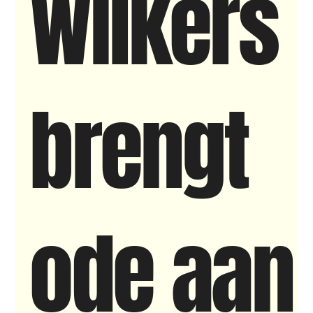
Wilkers
New makers
Wennah
Unbreakable
Lloyds company
Nieuws
Power
brengt
Voorstellingen
I am my ancestors wildest dreams
Ibrah eng
ode aan
Archive
klein, klein vogeltje
One Night's Dance