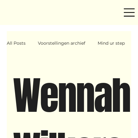
All Posts
Voorstellingen archief
Mind ur step
Amira
Makers
Hassani &amp; Argil
Wennah
Archief
breakin
Yentl
OND
Father Figure
Sribi Switi
Projecten