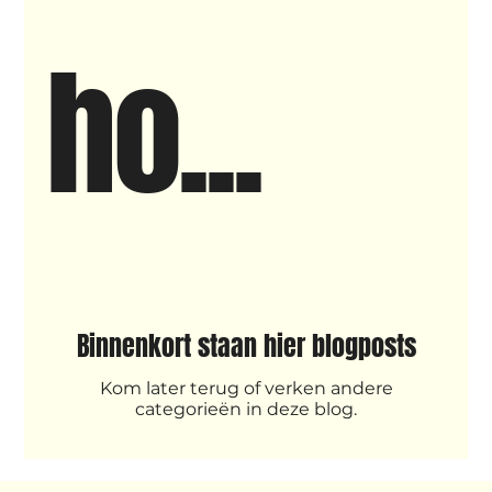
ho...
Wennah Wilkers brengt ode aan ho...
Zonder categorie
Binnenkort te zien
Kabiteni
kabitini Engels
News
Binnenkort staan hier blogposts
Kom later terug of verken andere
categorieën in deze blog.