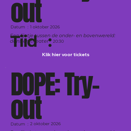
out
1 oktober 2026
Datum :
Tijd :
Een lijntje tussen de onder- en bovenwereld:
dans én theater
20:30
Klik hier voor tickets
Theater Zuidplein, Rotterdam
DOPE: Try-
out
2 oktober 2026
Datum :