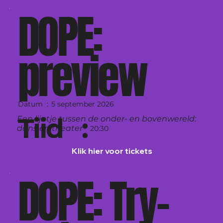
DOPE:
preview
5 september 2026
Datum :
Tijd :
Een lijntje tussen de onder- en bovenwereld:
dans én theater
20:30
Klik hier voor tickets
Wereldhavendagen, Rotterdam
DOPE: Try-