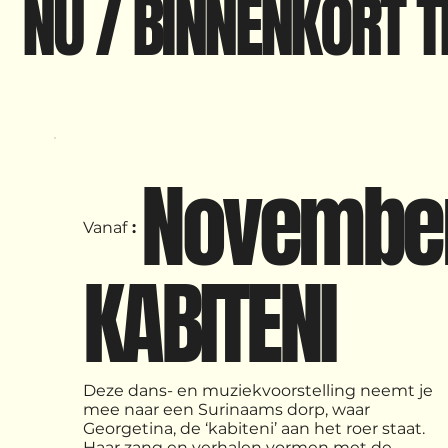
NU / BINNENKORT T
Novembe
Vanaf
:
KABITENI
Deze dans- en muziekvoorstelling neemt je
mee naar een Surinaams dorp, waar
Georgetina, de ‘kabiteni’ aan het roer staat.
Haar zang en verhalen vormen met de