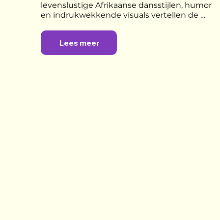
levenslustige Afrikaanse dansstijlen, humor 
en indrukwekkende visuals vertellen de 
Soweto Skeleton Movers uit Johannesburg 
hun persoonlijke levensverhalen. Ondanks 
Lees meer
veel tegenslagen en foute verleidingen die 
hun pad kruisten, zijn deze vijf dansers 
‘unbreakable’.