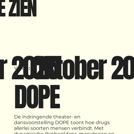
E ZIEN
r 2025
Oktober 2
Vanaf
:
DOPE
De indringende theater- en
dansvoorstelling DOPE toont hoe drugs
allerlei soorten mensen verbindt. Met
dynamische (hiphop)dans, monologen en