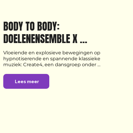
BODY TO BODY: 
DOELENENSEMBLE X 
CREATE4 VAN IBRAH SILAS 
Vloeiende en explosieve bewegingen op 
hypnotiserende en spannende klassieke 
JACKSON
muziek: Create4, een dansgroep onder 
leiding van Ibrah Silas Jackson, gaat in ‘Body 
to Body’ een spannende interactie aan met 
Lees meer
de modern-klassieke klanken van het 
DoelenEnsemble.