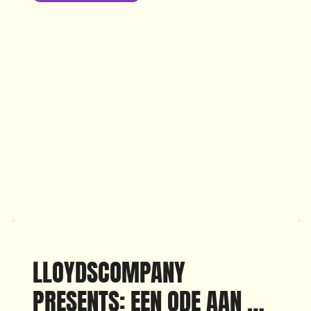
Lloydscompany Presents. Dit keer is deze 
presentatie onderdeel van het mooie 
tiendaagse CaDance festival in het Korzo 
Theater in Den Haag. Zorg dat je erbij bent 
en geniet van een onvergetelijke ervaring!
LLOYDSCOMPANY 
PRESENTS: EEN ODE AAN 