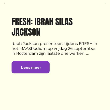
FRESH: IBRAH SILAS 
JACKSON
Ibrah Jackson presenteert tijdens FRESH in 
het MAASPodium op vrijdag 26 september 
in Rotterdam zijn laatste drie werken. 
FRESH is een platform voor jonge mensen 
met grote ideeën. Iedere FRESH Friday is 
Lees meer
een ander talent vormgever van een 
avondvullend programma.