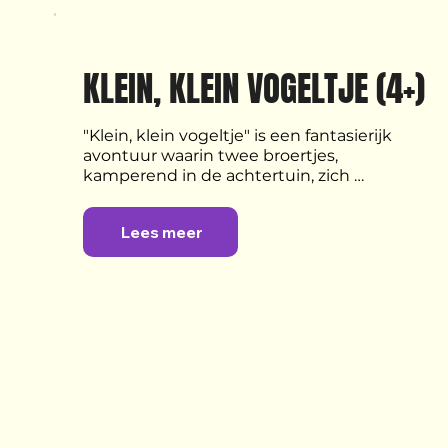
KLEIN, KLEIN VOGELTJE (4+)
"Klein, klein vogeltje" is een fantasierijk 
avontuur waarin twee broertjes, 
kamperend in de achtertuin, zich 
onderdompelen in een mysterieuze wereld. 
Met hiphop, breakdance en acrobatiek 
Lees meer
brengt choreograaf Giorgio Costa, samen 
met Pom Arnold en Remses Rafaela, de 
rijke verbeelding van kinderen tot leven.