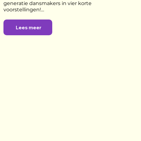
generatie dansmakers in vier korte 
voorstellingen!

Karlijn Hu Chuan Roest, Thea Atladóttir, 
Lees meer
Venla Keskinen (aka Miila Kaarina) en 
Zeddrich Starke zijn de uitdaging 
aangegaan om in zeven weken tijd een 
nieuw stuk te creëren. Vier zeer 
verschillende makers die een achtergrond 
hebben in hedendaagse dans, hiphop, 
breakdance, New Way Vogue en meer.