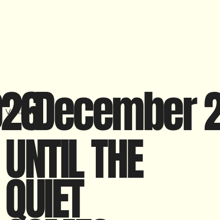
026
December 
Vanaf
:
UNTIL THE
QUIET