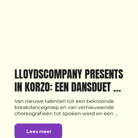
LLOYDSCOMPANY PRESENTS 
IN KORZO: EEN DANSDUET 
VAN DE HAAGSE HEAVY 
Van nieuwe talenten tot een bekroonde 
breakdancegroep en van vernieuwende 
HITTERS, SPOKEN WORD, 
choreografieën tot spoken word en een 
korte film: vrijdag 23 mei presenteert 
EEN DANSFILM & MEER
choreograaf Lloyd Marengo een diversiteit 
Lees meer
aan talenten en kunstvormen bij 