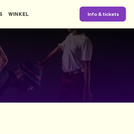
Info & tickets
S
WINKEL