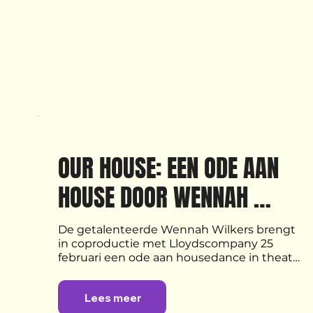
OUR HOUSE: EEN ODE AAN 
HOUSE DOOR WENNAH 
WILKERS
De getalenteerde Wennah Wilkers brengt 
in coproductie met Lloydscompany 25 
februari een ode aan housedance in theater 
Bellevue. Een internationale cast van 
uitzonderlijke performers danst ‘Our House’ 
Lees meer
op muziek van Matt Benyayer.