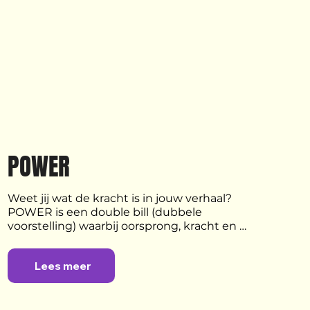
POWER
Weet jij wat de kracht is in jouw verhaal? 
POWER is een double bill (dubbele 
voorstelling) waarbij oorsprong, kracht en 
creativiteit belicht wordt vanuit twee 
perspectieven, met twee powerful 
Lees meer
performances. Beide voorstellingen nemen 
je mee in de persoonlijke reis die de makers 
aflegden in hun leven. Laat je inspireren 
door hun veerkracht en ontdek de kracht in 