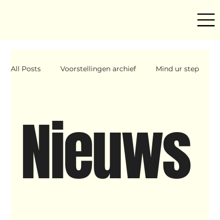
All Posts
Voorstellingen archief
Mind ur step
Amira
Makers
Hassani &amp; Argil
Nieuws
Archief
breakin
Yentl
OND
Father Figure
Sribi Switi
Projecten