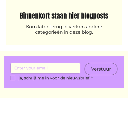
New makers
Wennah
Unbreakable
Binnenkort staan hier blogposts
Lloyds company
Nieuws
Power
Kom later terug of verken andere
categorieën in deze blog.
Voorstellingen
Verstuur
I am my ancestors wildest dreams
Ibrah eng
ja, schrijf me in voor de nieuwsbrief.
*
Archive
klein, klein vogeltje
One Night's Dance