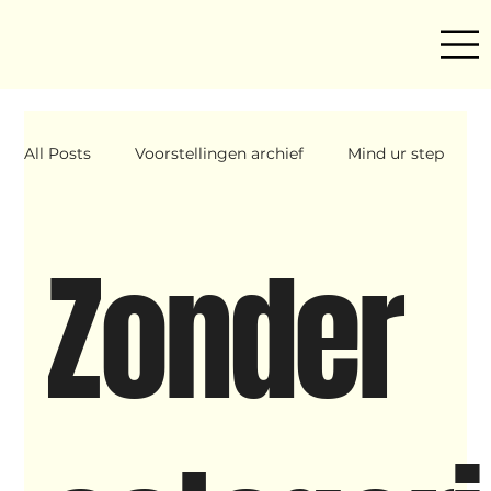
All Posts
Voorstellingen archief
Mind ur step
Amira
Makers
Hassani &amp; Argil
Zonder
Archief
breakin
Yentl
OND
Father Figure
Sribi Switi
Projecten