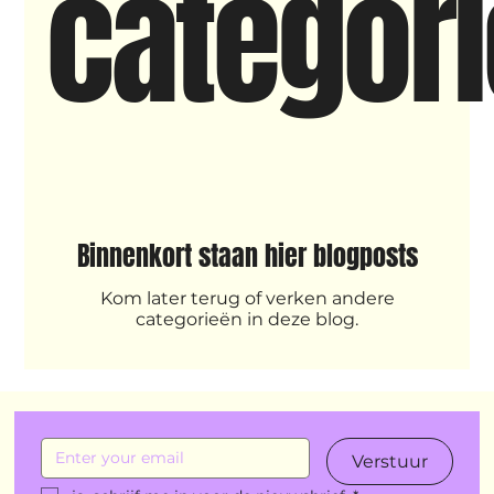
categori
New makers
Wennah
Unbreakable
Lloyds company
Nieuws
Power
Voorstellingen
Binnenkort staan hier blogposts
I am my ancestors wildest dreams
Ibrah eng
Kom later terug of verken andere
categorieën in deze blog.
Archive
klein, klein vogeltje
One Night's Dance
Verstuur