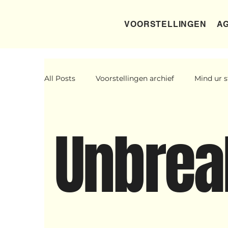
VOORSTELLINGEN
AG
All Posts
Voorstellingen archief
Mind ur s
Father Figure
Sribi Switi
Projecten
Unbrea
Voorstellingen
I am my ancestors wilde
Wennah Wilkers brengt ode aan ho...
Zon