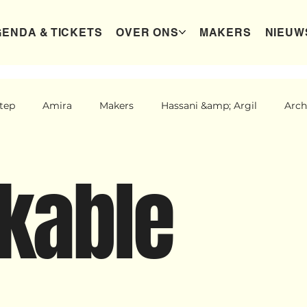
ENDA & TICKETS
OVER ONS
MAKERS
NIEUW
tep
Amira
Makers
Hassani &amp; Argil
Arch
New makers
Wennah
Unbreakable
Lloyds 
kable
st dreams
Ibrah eng
Archive
klein, klein vogeltje
der categorie
Binnenkort te zien
Kabiteni
kabiti