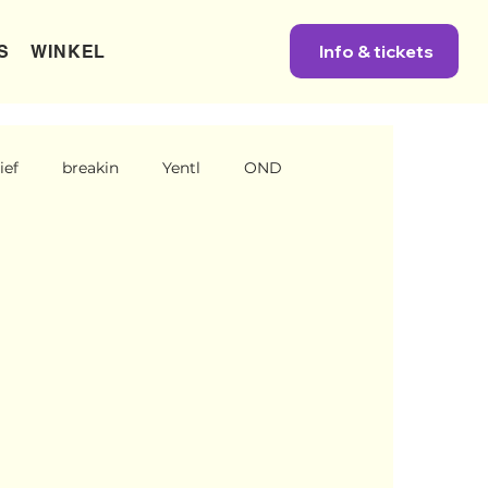
Info & tickets
S
WINKEL
ief
breakin
Yentl
OND
company
Nieuws
Power
One Night's Dance
ni Engels
News