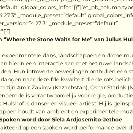
fault” global_colors_info=”{}”][et_pb_column type
4.27.3″ _module_preset=”default” global_colors_info
er_version=”4.27.3″ _module_preset=”default” 
”{}”]
 “Where the Stone Waits for Me” van Julius Hu
t experimentele dans, landschappen en drone mu
an hierin een interactie aan met het ruwe landsc
den. Hun introverte bewegingen onthullen een sti
rlangen naar dezelfde kwaliteit die de rots belic
lm zijn Amir Zakirov (Kazachstan), Oscar Starink (N
enoemde is verantwoordelijk voor regie, producti
Hulshof is danser en visueel artiest. Hij is geïnsp
appen houdt van ambient en experimentele muzi
Spoken word door Siela Ardjosemito-Jethoe
rakteerd op een spoken word-performance over div