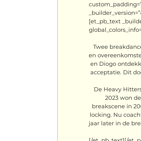
custom_padding=”||
_builder_version=”
[et_pb_text _build
global_colors_info=
Twee breakdancer
en overeenkomsten
en Diogo ontdekk
acceptatie. Dit d
De Heavy Hitters
2023 won dez
breakscene in 20
locking. Nu coach
jaar later in de b
[/et_pb_text][/et_