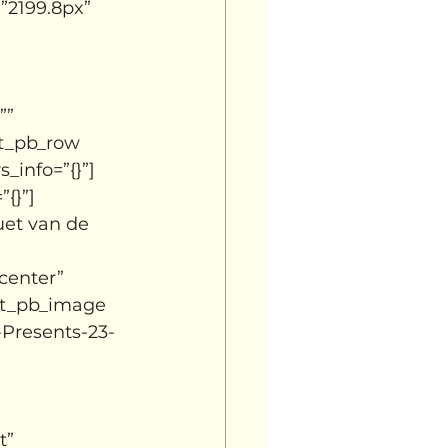
”2199.8px” 
”” 
et_pb_row 
_info=”{}”]
{}”]
et van de 
center” 
[et_pb_image 
Presents-23-
t” 