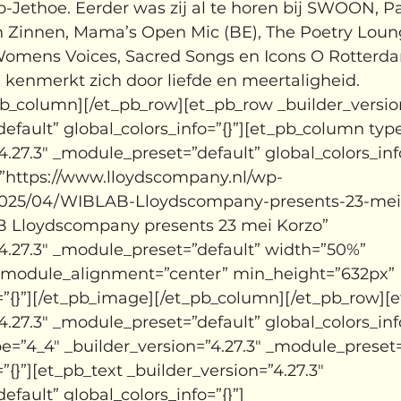
o-Jethoe. Eerder was zij al te horen bij SWOON, P
innen, Mama’s Open Mic (BE), The Poetry Lounge
Womens Voices, Sacred Songs en Icons O Rotterd
kenmerkt zich door liefde en meertaligheid.
pb_column][/et_pb_row][et_pb_row _builder_version
fault” global_colors_info=”{}”][et_pb_column type
4.27.3″ _module_preset=”default” global_colors_info
”https://www.lloydscompany.nl/wp-
2025/04/WIBLAB-Lloydscompany-presents-23-mei-
B Lloydscompany presents 23 mei Korzo” 
4.27.3″ _module_preset=”default” width=”50%” 
module_alignment=”center” min_height=”632px” 
o=”{}”][/et_pb_image][/et_pb_column][/et_pb_row][
4.27.3″ _module_preset=”default” global_colors_info
=”4_4″ _builder_version=”4.27.3″ _module_preset=
”{}”][et_pb_text _builder_version=”4.27.3″ 
fault” global_colors_info=”{}”]