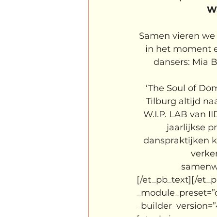
W.
Samen vieren we h
in het moment en
dansers: Mia B
‘The Soul of Do
Tilburg altijd n
W.I.P. LAB van I
jaarlijkse
danspraktijken k
verke
samenwe
[/et_pb_text][/et_
_module_preset=”de
_builder_version=”