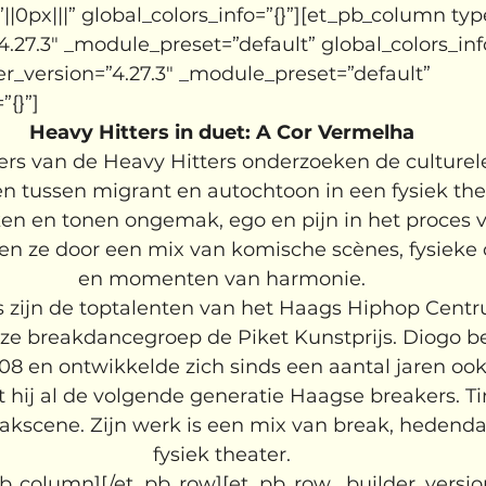
0px|||” global_colors_info=”{}”][et_pb_column typ
4.27.3″ _module_preset=”default” global_colors_info
er_version=”4.27.3″ _module_preset=”default” 
”{}”]
Heavy Hitters in duet: A Cor Vermelha
s van de Heavy Hitters onderzoeken de culturele 
 tussen migrant en autochtoon in een fysiek the
en en tonen ongemak, ego en pijn in het proces v
oen ze door een mix van komische scènes, fysieke 
en momenten van harmonie.
 zijn de toptalenten van het Haags Hiphop Centru
e breakdancegroep de Piket Kunstprijs. Diogo be
08 en ontwikkelde zich sinds een aantal jaren ook
t hij al de volgende generatie Haagse breakers. Ti
reakscene. Zijn werk is een mix van break, hedend
fysiek theater.
pb_column][/et_pb_row][et_pb_row _builder_version