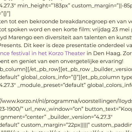
4.27.3″ min_height=”183px” custom_margin=”||-85px
”{}”]
ten tot een bekroonde breakdancegroep en van 
ot spoken word en een korte film: vrijdag 23 mei 
yd Marengo een diversiteit aan talenten en kunst
esents. Dit keer is deze presentatie onderdeel v
ce festival in het Korzo Theater
 in Den Haag. Zorg
ent en geniet van een onvergetelijke ervaring!
pb_column][/et_pb_row][et_pb_row _builder_version
fault” global_colors_info=”{}”][et_pb_column type
4.27.3″ _module_preset=”default” global_colors_info
://www.korzo.nl/nl/programma/voorstellingen/llo
23-1900/” url_new_window=”on” button_text=”Koop 
lignment=”center” _builder_version=”4.27.3″ 
efault” custom_margin=”22px|||||” custom_padding=