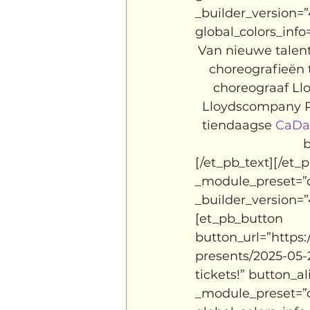
_builder_version=”
global_colors_info=
Van nieuwe talen
choreografieën t
choreograaf Llo
Lloydscompany Pr
tiendaagse 
CaDan
b
[/et_pb_text][/et_
_module_preset=”de
_builder_version=”
[et_pb_button 
button_url=”https
presents/2025-05-
tickets!” button_a
_module_preset=”d