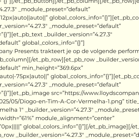
=”{}”][/et_pb_button][/et_pb_column][/et_pb_row][
4.27.3″ _module_preset=”default” 
px|auto||auto||” global_colors_info=”{}”][et_pb_c
r_version=”4.27.3″ _module_preset=”default” 
”{}”][et_pb_text _builder_version=”4.27.3″ 
fault” global_colors_info=”{}”]
any Presents trakteert je op de volgende perfor
pb_column][/et_pb_row][et_pb_row _builder_version
efault” min_height=”369.6px” 
to|-75px|auto||” global_colors_info=”{}”][et_pb_
r_version=”4.27.3″ _module_preset=”default” 
o=”{}”][et_pb_image src=”https://www.lloydscompan
025/05/Diogo-en-Tim-A-Cor-Vermelha-1.png” title_
melha 1″ _builder_version=”4.27.3″ _module_preset
width=”61%” module_alignment=”center” 
x|||||” global_colors_info=”{}”][/et_pb_image][/
_row _builder_version=”4.27.3″ _module_preset=”d