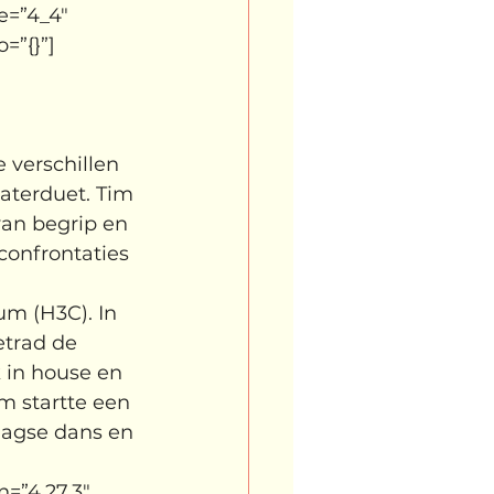
e=”4_4″ 
=”{}”]
verschillen 
aterduet. Tim 
an begrip en 
confrontaties 
m (H3C). In 
trad de 
 in house en 
m startte een 
aagse dans en 
=”4.27.3″ 