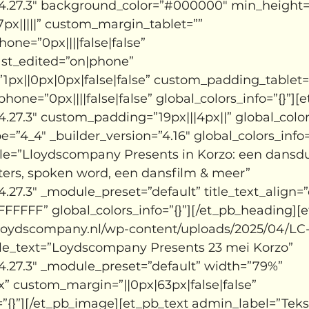
”4.27.3″ background_color=”#000000″ min_height=
News
x|||||” custom_margin_tablet=”” 
ne=”0px||||false|false” 
st_edited=”on|phone” 
px||0px|0px|false|false” custom_padding_tablet=
ne=”0px||||false|false” global_colors_info=”{}”][
4.27.3″ custom_padding=”19px|||4px||” global_colors
=”4_4″ _builder_version=”4.16″ global_colors_info=”
tle=”Lloydscompany Presents in Korzo: een dansdu
ers, spoken word, een dansfilm & meer” 
4.27.3″ _module_preset=”default” title_text_align=”
#FFFFFF” global_colors_info=”{}”][/et_pb_heading]
lloydscompany.nl/wp-content/uploads/2025/04/LC-
tle_text=”Loydscompany Presents 23 mei Korzo” 
4.27.3″ _module_preset=”default” width=”79%” 
” custom_margin=”||0px|63px|false|false” 
=”{}”][/et_pb_image][et_pb_text admin_label=”Teks