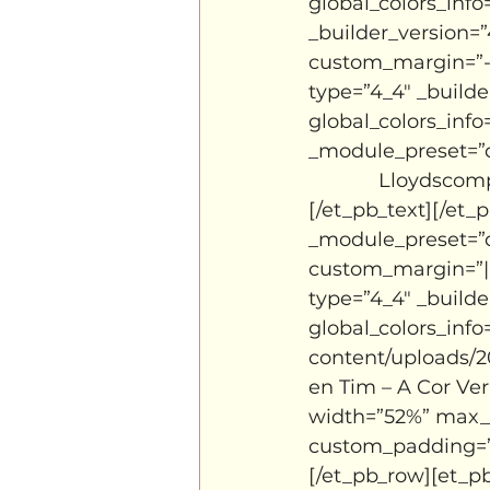
global_colors_info
_builder_version=”
custom_margin=”-12
type=”4_4″ _builde
global_colors_info=
_module_preset=”de
Lloydscomp
[/et_pb_text][/et_
_module_preset=”d
custom_margin=”|au
type=”4_4″ _builde
global_colors_inf
content/uploads/2
en Tim – A Cor Ver
width=”52%” max_
custom_padding=”0p
[/et_pb_row][et_pb