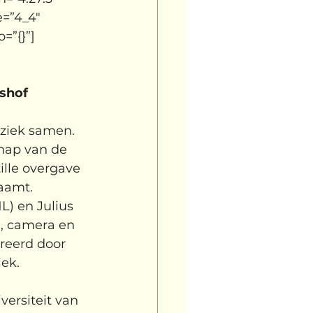
=”4_4″ 
=”{}”]
lshof
ziek samen. 
hap van de 
lle overgave 
haamt.
L) en Julius 
e, camera en 
ireerd door 
ek. 
ersiteit van 