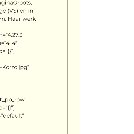
aginaGroots, 
 (VS) en in 
am. Haar werk 
=”4.27.3″ 
=”4_4″ 
=”{}”]
Korzo.jpg” 
et_pb_row 
=”{}”]
”default” 