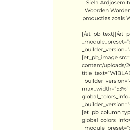
Siela Ardjosemit
Woorden Worden Z
producties zoals 
[/et_pb_text][/et_
_module_preset=”de
_builder_version=”
[et_pb_image src=
content/uploads/
title_text=”WIBLA
_builder_version=”
max_width=”53%” 
global_colors_inf
_builder_version=”
[et_pb_column type
global_colors_info=
_module_preset=”de