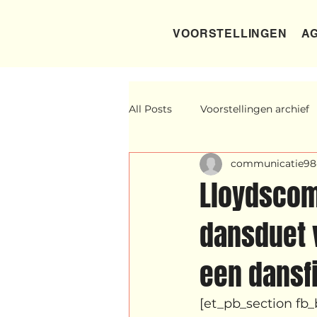
VOORSTELLINGEN
AG
All Posts
Voorstellingen archief
communicatie98
Yentl
OND
Father Fig
Lloydscom
dansduet 
Lloyds company
Nieuws
een dansf
klein, klein vogeltje
One Ni
[et_pb_section fb