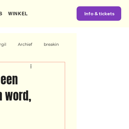
Info & tickets
S
WINKEL
gil
Archief
breakin
ah
Unbreakable
 een
n word,
dreams
Ibrah eng
Archive
er categorie
Binnenkort te zien
 