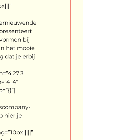
|||” 
vernieuwende 
presenteert 
vormen bij 
an het mooie 
 dat je erbij 
=”4.27.3″ 
=”4_4″ 
=”{}”]
ydscompany-
hier je 
”10px|||||” 