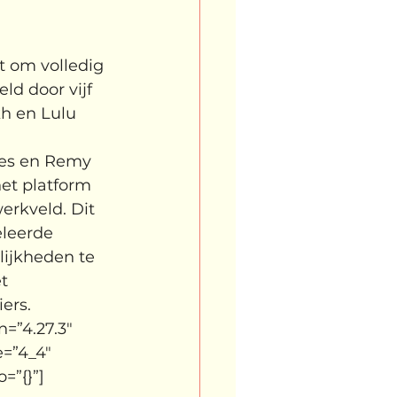
t om volledig 
ld door vijf 
kh en Lulu 
oes en Remy 
het platform 
rkveld. Dit 
leerde 
lijkheden te 
t 
ers.
=”4.27.3″ 
=”4_4″ 
=”{}”]