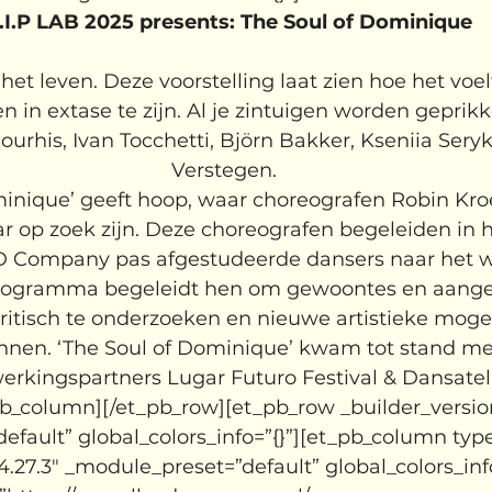
I.P LAB 2025 presents: The Soul of Dominique
et leven. Deze voorstelling laat zien hoe het voel
 in extase te zijn. Al je zintuigen worden geprikke
ourhis, Ivan Tocchetti, Björn Bakker, Kseniia Sery
Verstegen.
minique’ geeft hoop, waar choreografen Robin Kr
aar op zoek zijn. Deze choreografen begeleiden in 
ID Company pas afgestudeerde dansers naar het we
 programma begeleidt hen om gewoontes en aange
ritisch te onderzoeken en nieuwe artistieke moge
nnen. ‘The Soul of Dominique’ kwam tot stand me
rkingspartners Lugar Futuro Festival & Dansateli
pb_column][/et_pb_row][et_pb_row _builder_version
fault” global_colors_info=”{}”][et_pb_column type
4.27.3″ _module_preset=”default” global_colors_info