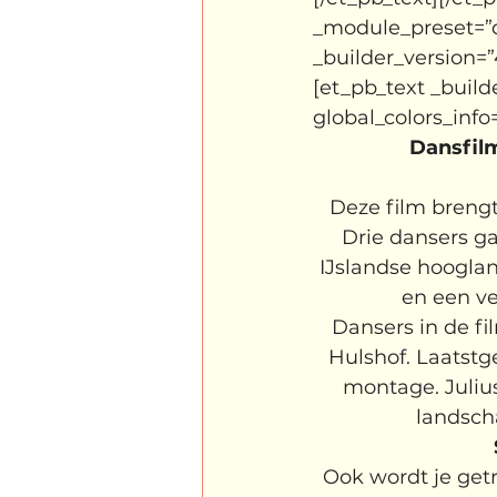
_module_preset=”de
_builder_version=”
[et_pb_text _build
global_colors_info=
Dansfilm
Deze film breng
Drie dansers ga
IJslandse hooglan
en een ve
Dansers in de fi
Hulshof. Laatstg
montage. Julius 
landsch
Ook wordt je get