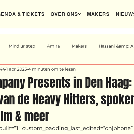
ENDA & TICKETS
OVER ONS
MAKERS
NIEUW
Mind ur step
Amira
Makers
Hassani &amp; Ar
44
1 apr 2025
4 minuten om te lezen
ure
Sribi Switi
Projecten
New makers
Wenn
pany Presents in Den Haag:
van de Heavy Hitters, spoke
Power
Voorstellingen
I am my ancestors wildest 
ilm & meer
ght's Dance
Wennah Wilkers brengt ode aan ho...
Zond
_built=”1″ custom_padding_last_edited=”on|phone”