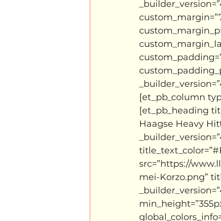
_builder_version=
Kabiteni
kabitini Engels
custom_margin=”7p
custom_margin_pho
custom_margin_la
custom_padding=”1
custom_padding_pho
_builder_version=”
[et_pb_column type
[et_pb_heading ti
Haagse Heavy Hitt
_builder_version=”
title_text_color=”
src=”https://www.
mei-Korzo.png” ti
_builder_version=”
min_height=”355px
global_colors_info