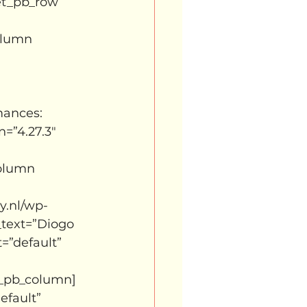
et_pb_row 
olumn 
mances:
=”4.27.3″ 
column 
y.nl/wp-
text=”Diogo 
=”default” 
et_pb_column]
efault” 