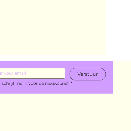
Verstuur
, schrijf me in voor de nieuwsbrief.
*