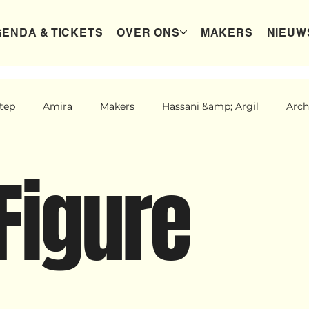
ENDA & TICKETS
OVER ONS
MAKERS
NIEUW
tep
Amira
Makers
Hassani &amp; Argil
Arch
New makers
Wennah
Unbreakable
Lloyds 
Figure
st dreams
Ibrah eng
Archive
klein, klein vogeltje
der categorie
Binnenkort te zien
Kabiteni
kabiti