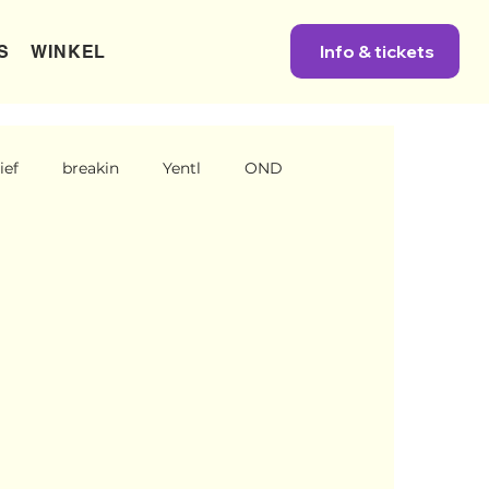
Info & tickets
S
WINKEL
ief
breakin
Yentl
OND
company
Nieuws
Power
One Night's Dance
ni Engels
News