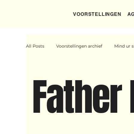
VOORSTELLINGEN
AG
All Posts
Voorstellingen archief
Mind ur s
Father Figure
Sribi Switi
Projecten
Father 
Voorstellingen
I am my ancestors wilde
Wennah Wilkers brengt ode aan ho...
Zon