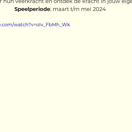
r hun veerkracht en ontdek de kracht in jouw eige
News
Speelperiode
be.com/watch?v=oIv_FbMh_Wk