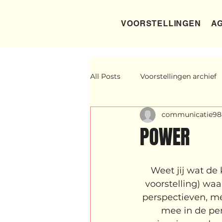
VOORSTELLINGEN
AG
All Posts
Voorstellingen archief
communicatie98
Yentl
OND
Father Fig
POWER
Lloyds company
Nieuws
Weet jij wat de
voorstelling) waa
klein, klein vogeltje
One Ni
perspectieven, me
mee in de per