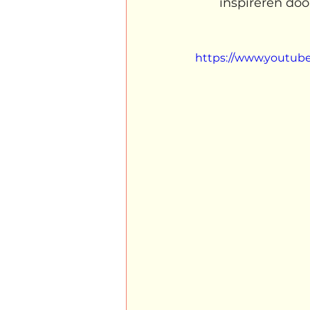
inspireren doo
Kabiteni
kabitini Engels
https://www.youtu