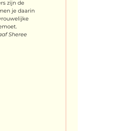
s zijn de 
en je daarin 
rouwelijke 
gemoet.
aaf Sheree 