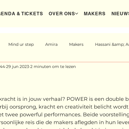
ENDA & TICKETS
OVER ONS
MAKERS
NIEUW
Mind ur step
Amira
Makers
Hassani &amp; Ar
44
29 jun 2023
2 minuten om te lezen
ure
Sribi Switi
Projecten
New makers
Wenn
Power
Voorstellingen
I am my ancestors wildest 
 kracht is in jouw verhaal? POWER is een double bi
rbij oorsprong, kracht en creativiteit belicht word
ght's Dance
Wennah Wilkers brengt ode aan ho...
Zond
t twee powerful performances. Beide voorstellin
soonlijke reis die de makers aflegden in hun leven