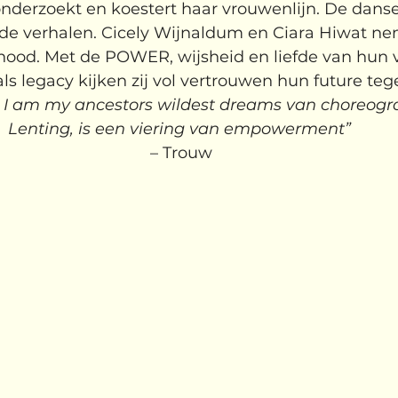
nderzoekt en koestert haar vrouwenlijn. De danser
e verhalen. Cicely Wijnaldum en Ciara Hiwat nem
od. Met de POWER, wijsheid en liefde van hun v
als legacy kijken zij vol vertrouwen hun future te
 I am my ancestors wildest dreams van choreogr
Lenting, is een viering van empowerment”
– Trouw