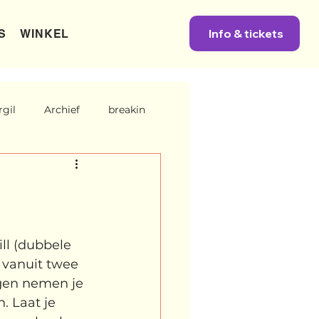
Info & tickets
S
WINKEL
gil
Archief
breakin
ah
Unbreakable
dreams
Ibrah eng
Archive
ll (dubbele 
t vanuit twee 
er categorie
Binnenkort te zien
gen nemen je 
. Laat je 