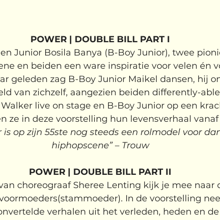
POWER | DOUBLE BILL PART I
en 
Junior Bosila Banya
 (
B-Boy Junior), twee pioni
ne en beiden een ware inspiratie voor velen én vo
aar geleden zag B-Boy Junior Maikel dansen, hij o
ld van zichzelf, aangezien beiden differently-abled
alker live on stage en B-Boy Junior op een krach
n ze in deze voorstelling hun levensverhaal vanaf 
 is op zijn 55ste nog steeds een rolmodel voor dan
hiphopscene” 
– Trouw
POWER | DOUBLE BILL PART II
an choreograaf Sheree Lenting kijk je mee naar d
voormoeders(stammoeder). In de voorstelling nee
onvertelde verhalen uit het verleden, heden en de