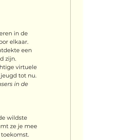
eren in de 
or elkaar. 
ntdekte een 
 zijn.
tige virtuele 
jeugd tot nu. 
sers in de 
e wildste 
mt ze je mee 
 toekomst. 