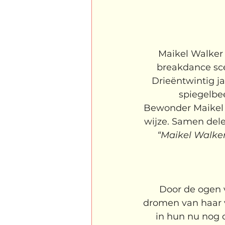
Maikel Walker 
breakdance sce
Drieëntwintig j
spiegelbee
Bewonder Maikel W
wijze. Samen dele
“Maikel Walker
Door de ogen v
dromen van haar 
in hun
 nu nog 