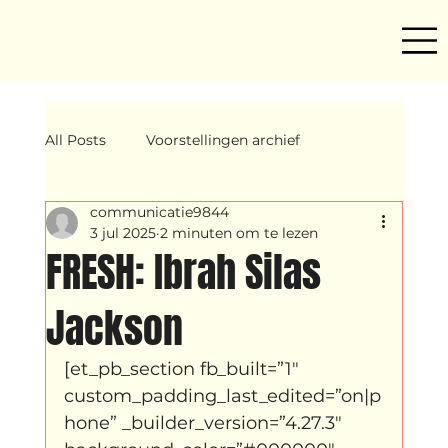
All Posts
Voorstellingen archief
communicatie9844
Mind ur step
Amira
Makers
3 jul 2025
2 minuten om te lezen
FRESH: Ibrah Silas
Hassani &amp; Argil
Archief
Jackson
[et_pb_section fb_built=”1″ 
breakin
Yentl
OND
custom_padding_last_edited=”on|p
hone” _builder_version=”4.27.3″ 