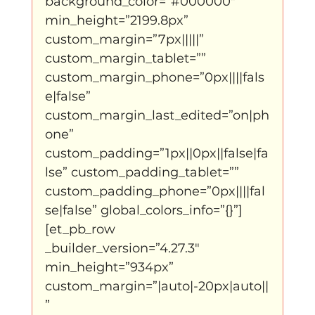
background_color=”#000000″ 
Father Figure
Sribi Switi
Projecten
min_height=”2199.8px” 
custom_margin=”7px|||||” 
custom_margin_tablet=”” 
New makers
Wennah
Unbreakable
custom_margin_phone=”0px||||fals
e|false” 
custom_margin_last_edited=”on|ph
Lloyds company
Nieuws
Power
one” 
custom_padding=”1px||0px||false|fa
lse” custom_padding_tablet=”” 
Voorstellingen
custom_padding_phone=”0px||||fal
se|false” global_colors_info=”{}”]
[et_pb_row 
I am my ancestors wildest dreams
_builder_version=”4.27.3″ 
min_height=”934px” 
custom_margin=”|auto|-20px|auto||
Ibrah eng
Archive
” 