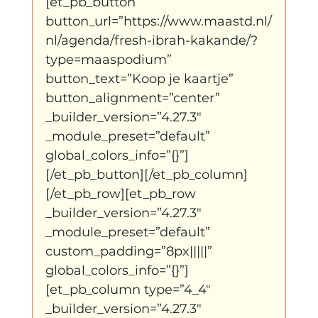
[et_pb_button 
button_url=”https://www.maastd.nl/
nl/agenda/fresh-ibrah-kakande/?
type=maaspodium” 
button_text=”Koop je kaartje” 
button_alignment=”center” 
_builder_version=”4.27.3″ 
_module_preset=”default” 
global_colors_info=”{}”]
[/et_pb_button][/et_pb_column]
[/et_pb_row][et_pb_row 
_builder_version=”4.27.3″ 
_module_preset=”default” 
custom_padding=”8px|||||” 
global_colors_info=”{}”]
[et_pb_column type=”4_4″ 
_builder_version=”4.27.3″ 