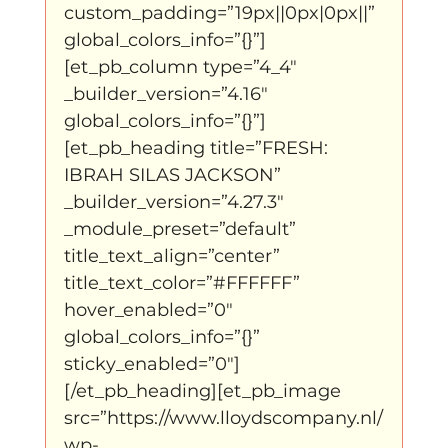
custom_padding=”19px||0px|0px||” 
global_colors_info=”{}”]
klein, klein vogeltje
One Night's Dance
[et_pb_column type=”4_4″ 
_builder_version=”4.16″ 
global_colors_info=”{}”]
Wennah Wilkers brengt ode aan ho...
[et_pb_heading title=”FRESH: 
IBRAH SILAS JACKSON” 
_builder_version=”4.27.3″ 
Zonder categorie
Binnenkort te zien
_module_preset=”default” 
title_text_align=”center” 
title_text_color=”#FFFFFF” 
Kabiteni
kabitini Engels
News
hover_enabled=”0″ 
global_colors_info=”{}” 
sticky_enabled=”0″]
[/et_pb_heading][et_pb_image 
src=”https://www.lloydscompany.nl/
wp-