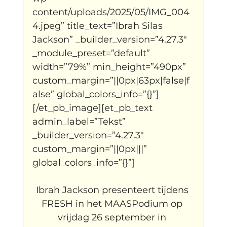
content/uploads/2025/05/IMG_004
4.jpeg” title_text=”Ibrah Silas 
Jackson” _builder_version=”4.27.3″ 
_module_preset=”default” 
width=”79%” min_height=”490px” 
custom_margin=”||0px|63px|false|f
alse” global_colors_info=”{}”]
[/et_pb_image][et_pb_text 
admin_label=”Tekst” 
_builder_version=”4.27.3″ 
custom_margin=”||0px|||” 
global_colors_info=”{}”]
Ibrah Jackson presenteert tijdens 
FRESH in het MAASPodium op 
vrijdag 26 september in 