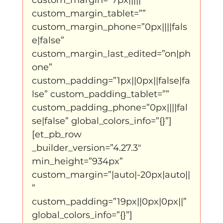
Father Figure
Sribi Switi
Projecten
custom_margin_tablet=”” 
custom_margin_phone=”0px||||fals
e|false” 
New makers
Wennah
Unbreakable
custom_margin_last_edited=”on|ph
one” 
custom_padding=”1px||0px||false|fa
Lloyds company
Nieuws
Power
lse” custom_padding_tablet=”” 
custom_padding_phone=”0px||||fal
se|false” global_colors_info=”{}”]
Voorstellingen
[et_pb_row 
_builder_version=”4.27.3″ 
min_height=”934px” 
I am my ancestors wildest dreams
custom_margin=”|auto|-20px|auto||
” 
custom_padding=”19px||0px|0px||” 
Ibrah eng
Archive
global_colors_info=”{}”]