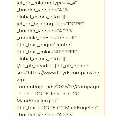
[et_pb_column type=”4_4″ 
_builder_version=”4.16″ 
klein, klein vogeltje
One Night's Dance
global_colors_info=”{}”]
[et_pb_heading title=”DOPE” 
_builder_version=”4.27.3″ 
Wennah Wilkers brengt ode aan ho...
_module_preset=”default” 
title_text_align=”center” 
title_text_color=”#FFFFFF” 
Zonder categorie
Binnenkort te zien
global_colors_info=”{}”]
[/et_pb_heading][et_pb_image 
src=”https://www.lloydscompany.nl/
Kabiteni
kabitini Engels
News
wp-
content/uploads/2025/07/Campagn
ebeeld-DOPE-1e-versie-CC-
MarkEngelen.jpg” 
title_text=”DOPE CC MarkEngelen” 
_builder_version=”4.27.3″ 