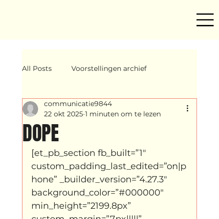
All Posts
Voorstellingen archief
communicatie9844
Mind ur step
Amira
Makers
22 okt 2025
1 minuten om te lezen
DOPE
Hassani &amp; Argil
Archief
[et_pb_section fb_built=”1″ 
custom_padding_last_edited=”on|p
hone” _builder_version=”4.27.3″ 
breakin
Yentl
OND
background_color=”#000000″ 
min_height=”2199.8px” 
custom_margin=”7px|||||” 