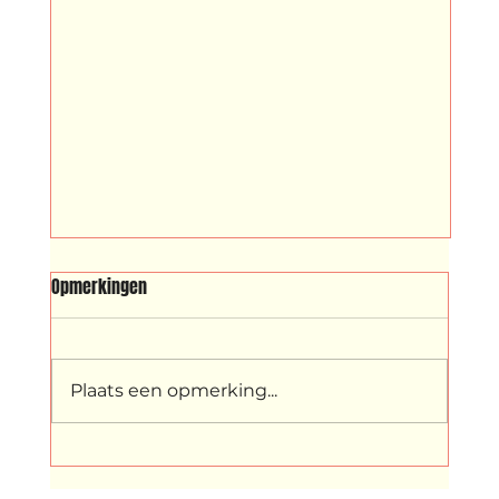
FRESH: Ibrah Silas Jackson
Opmerkingen
Opkomend Rotterdams maker Ibrah
Jackson presenteert drie indringende
werken tijdens FRESH in het
Plaats een opmerking...
MAASPodium in Rotterdam. Met dans
en film brengt hij persoonlijke
verhalen tot leven van jonge zwarte m