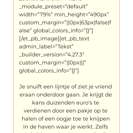
_module_preset=”default” 
width=”79%” min_height=”490px” 
custom_margin=”||0px|63px|false|f
alse” global_colors_info=”{}”]
[/et_pb_image][et_pb_text 
admin_label=”Tekst” 
_builder_version=”4.27.3″ 
custom_margin=”||0px|||” 
global_colors_info=”{}”]
Je snuift een lijntje of ziet je vriend 
eraan onderdoor gaan. Je krijgt de 
kans duizenden euro’s te 
verdienen door een pakje op te 
halen of een oogje toe te knijpen 
in de haven waar je werkt. Zelfs 