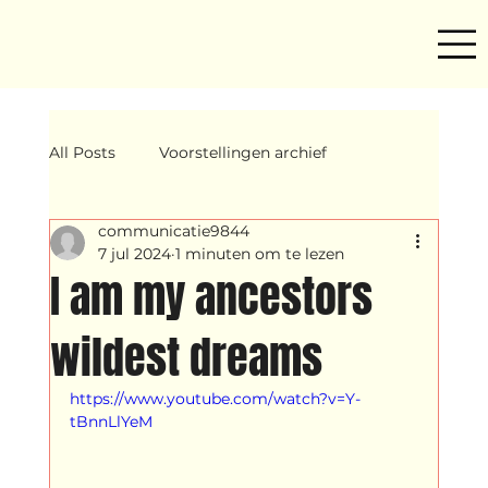
All Posts
Voorstellingen archief
communicatie9844
Mind ur step
Amira
Makers
7 jul 2024
1 minuten om te lezen
I am my ancestors
Hassani &amp; Argil
Archief
wildest dreams
https://www.youtube.com/watch?v=Y-
breakin
Yentl
OND
tBnnLlYeM