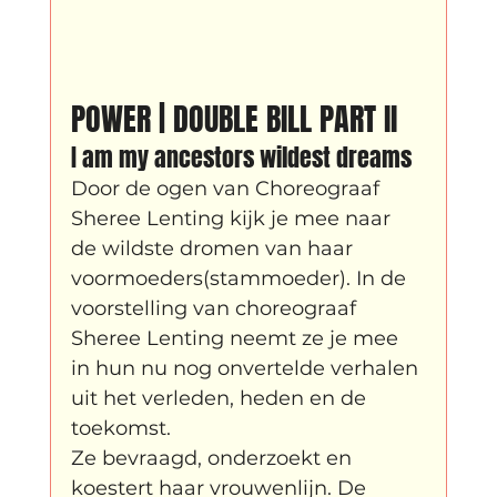
Father Figure
Sribi Switi
Projecten
New makers
Wennah
Unbreakable
POWER | DOUBLE BILL PART II
I am my ancestors wildest dreams
Door de ogen van Choreograaf 
Lloyds company
Nieuws
Power
Sheree Lenting kijk je mee naar 
de wildste dromen van haar 
voormoeders(stammoeder). In de 
Voorstellingen
voorstelling van choreograaf 
Sheree Lenting neemt ze je mee 
in hun nu nog onvertelde verhalen 
I am my ancestors wildest dreams
uit het verleden, heden en de 
toekomst.
Ze bevraagd, onderzoekt en 
Ibrah eng
Archive
koestert haar vrouwenlijn. De 