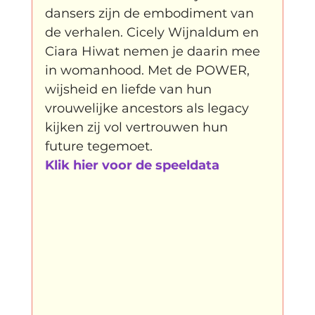
dansers zijn de embodiment van 
de verhalen. Cicely Wijnaldum en 
klein, klein vogeltje
One Night's Dance
Ciara Hiwat nemen je daarin mee 
in womanhood. Met de POWER, 
Wennah Wilkers brengt ode aan ho...
wijsheid en liefde van hun 
vrouwelijke ancestors als legacy 
kijken zij vol vertrouwen hun 
Zonder categorie
Binnenkort te zien
future tegemoet.
Klik hier voor de speeldata
Kabiteni
kabitini Engels
News