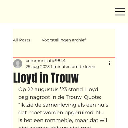
All Posts
Voorstellingen archief
communicatie9844
Mind ur step
Amira
Makers
25 aug 2023
1 minuten om te lezen
Lloyd in Trouw
Hassani &amp; Argil
Archief
Op 22 augustus ’23 stond Lloyd 
paginagroot in de Trouw. Quote: 
“Ik zie de samenleving als een huis 
breakin
Yentl
OND
dat moet worden opgeruimd. Nu 
is het een rommeltje, maar dat wil 
niet zeggen dat we niet met 