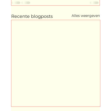
klein, klein vogeltje
One Night's Dance
Alles weergeven
Recente blogposts
Wennah Wilkers brengt ode aan ho...
Zonder categorie
Binnenkort te zien
Kabiteni
kabitini Engels
News