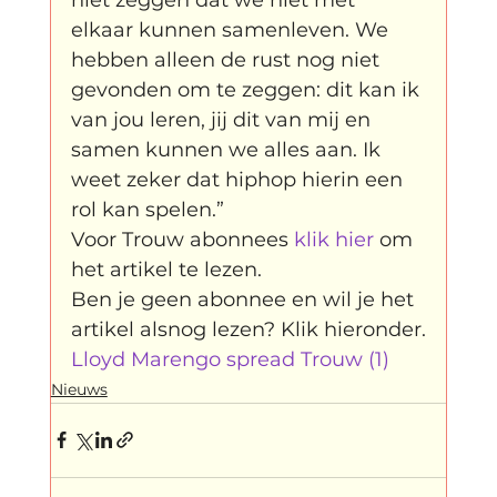
Father Figure
Sribi Switi
Projecten
elkaar kunnen samenleven. We 
hebben alleen de rust nog niet 
gevonden om te zeggen: dit kan ik 
New makers
Wennah
Unbreakable
van jou leren, jij dit van mij en 
samen kunnen we alles aan. Ik 
weet zeker dat hiphop hierin een 
Lloyds company
Nieuws
Power
rol kan spelen.”
Voor Trouw abonnees 
klik hier
 om 
het artikel te lezen. 
Voorstellingen
Ben je geen abonnee en wil je het 
Lloyd Marengo spread Trouw (1)
I am my ancestors wildest dreams
Nieuws
Ibrah eng
Archive