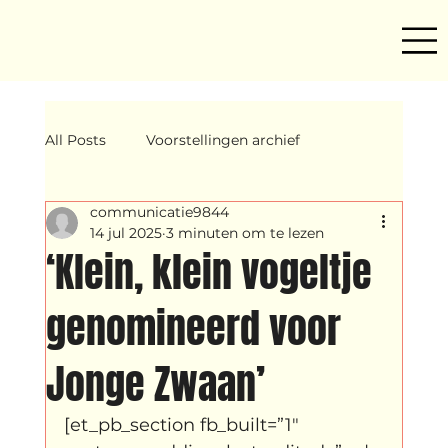
All Posts
Voorstellingen archief
communicatie9844
Mind ur step
Amira
Makers
14 jul 2025
3 minuten om te lezen
‘Klein, klein vogeltje
Hassani &amp; Argil
Archief
genomineerd voor
Jonge Zwaan’
breakin
Yentl
OND
[et_pb_section fb_built=”1″ 