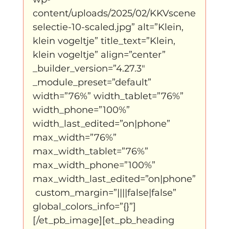
content/uploads/2025/02/KKVscene
selectie-10-scaled.jpg” alt=”Klein, 
klein vogeltje” title_text=”Klein, 
klein vogeltje” align=”center” 
_builder_version=”4.27.3″ 
_module_preset=”default” 
width=”76%” width_tablet=”76%” 
width_phone=”100%” 
width_last_edited=”on|phone” 
max_width=”76%” 
max_width_tablet=”76%” 
max_width_phone=”100%” 
max_width_last_edited=”on|phone”
 custom_margin=”||||false|false” 
global_colors_info=”{}”]
[/et_pb_image][et_pb_heading 