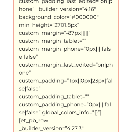
custom_padding_last_edited=”on|p
Father Figure
Sribi Switi
Projecten
hone” _builder_version=”4.16″ 
background_color=”#000000″ 
min_height=”2701.8px” 
New makers
Wennah
Unbreakable
custom_margin=”-87px|||||” 
custom_margin_tablet=”” 
custom_margin_phone=”0px||||fals
Lloyds company
Nieuws
Power
e|false” 
custom_margin_last_edited=”on|ph
one” 
Voorstellingen
custom_padding=”1px||0px|23px|fal
se|false” 
custom_padding_tablet=”” 
I am my ancestors wildest dreams
custom_padding_phone=”0px||||fal
se|false” global_colors_info=”{}”]
[et_pb_row 
Ibrah eng
Archive
_builder_version=”4.27.3″ 