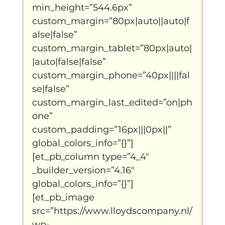
min_height=”544.6px” 
custom_margin=”80px|auto||auto|f
klein, klein vogeltje
One Night's Dance
alse|false” 
custom_margin_tablet=”80px|auto|
|auto|false|false” 
Wennah Wilkers brengt ode aan ho...
custom_margin_phone=”40px||||fal
se|false” 
custom_margin_last_edited=”on|ph
Zonder categorie
Binnenkort te zien
one” 
custom_padding=”16px|||0px||” 
global_colors_info=”{}”]
Kabiteni
kabitini Engels
News
[et_pb_column type=”4_4″ 
_builder_version=”4.16″ 
global_colors_info=”{}”]
[et_pb_image 
src=”https://www.lloydscompany.nl/
wp-