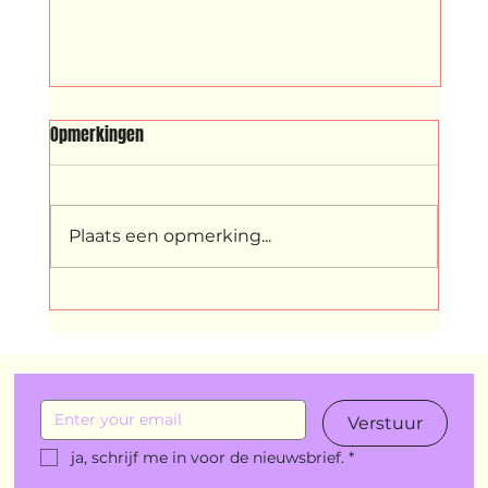
Body to Body: Doelenensemble X Create4
Opmerkingen
van Ibrah Silas Jackson
Create4, een dansgroep onder leiding
van Ibrah Silas Jackson, gaat in ‘Body
Plaats een opmerking...
to Body’ een spannende interactie
aan met de modern-klassieke klanken
van het DoelenEnsemble.
Lloydscompany begeleidt de gro
Verstuur
ja, schrijf me in voor de nieuwsbrief.
*