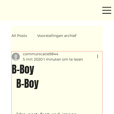
All Posts
Voorstellingen archief
communicatie9844
Mind ur step
Amira
Makers
5 mrt 2020
1 minuten om te lezen
B-Boy
Hassani &amp; Argil
Archief
B-Boy
breakin
Yentl
OND