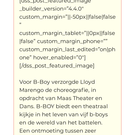
[dss_post_featured_image 
Father Figure
Sribi Switi
Projecten
_builder_version=”4.4.0″ 
custom_margin=”||-50px||false|false
” 
New makers
Wennah
Unbreakable
custom_margin_tablet=”||0px||false
|false” custom_margin_phone=”” 
custom_margin_last_edited=”on|ph
Lloyds company
Nieuws
Power
one” hover_enabled=”0″]
[/dss_post_featured_image]		
Voorstellingen
Voor B-Boy verzorgde Lloyd 
Marengo de choreografie, in 
opdracht van Maas Theater en 
I am my ancestors wildest dreams
Dans. B-BOY biedt een theatraal 
kijkje in het leven van vijf b-boys 
en de wereld van het battelen.
Ibrah eng
Archive
Een ontmoeting tussen zeer 