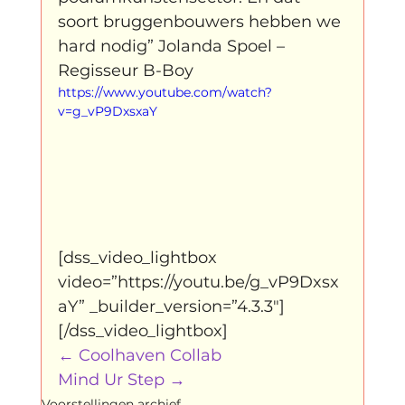
soort bruggenbouwers hebben we 
hard nodig” Jolanda Spoel – 
Regisseur B-Boy
https://www.youtube.com/watch?
v=g_vP9DxsxaY
[dss_video_lightbox 
video=”https://youtu.be/g_vP9Dxsx
aY” _builder_version=”4.3.3″]
[/dss_video_lightbox]			
← 
Coolhaven Collab
Mind Ur Step
 →
Voorstellingen archief