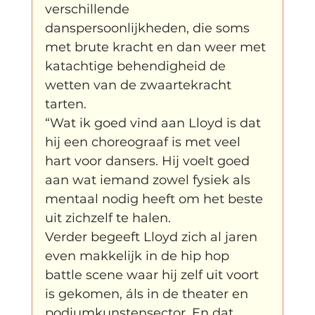
verschillende 
danspersoonlijkheden, die soms 
klein, klein vogeltje
One Night's Dance
met brute kracht en dan weer met 
katachtige behendigheid de 
wetten van de zwaartekracht 
Wennah Wilkers brengt ode aan ho...
tarten.
“Wat ik goed vind aan Lloyd is dat 
hij een choreograaf is met veel 
Zonder categorie
Binnenkort te zien
hart voor dansers. Hij voelt goed 
aan wat iemand zowel fysiek als 
mentaal nodig heeft om het beste 
Kabiteni
kabitini Engels
News
uit zichzelf te halen.

Verder begeeft Lloyd zich al jaren 
even makkelijk in de hip hop 
battle scene waar hij zelf uit voort 
is gekomen, áls in de theater en 
podiumkunstensector. En dat 