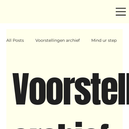
All Posts
Voorstellingen archief
Mind ur step
Amira
Makers
Hassani &amp; Argil
Voorstel
Archief
breakin
Yentl
OND
Father Figure
Sribi Switi
Projecten