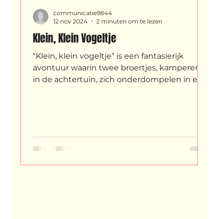
communicatie9844
12 nov 2024
2 minuten om te lezen
Klein, Klein Vogeltje
“Klein, klein vogeltje” is een fantasierijk
avontuur waarin twee broertjes, kamperend
in de achtertuin, zich onderdompelen in een
mysterieuze wereld. Met hiphop,
breakdance en acrobatiek brengt
choreograaf Giorgio Costa, samen met Pom
Arnold en Remses Rafaela, de rijke
verbeelding van kinderen tot leven.