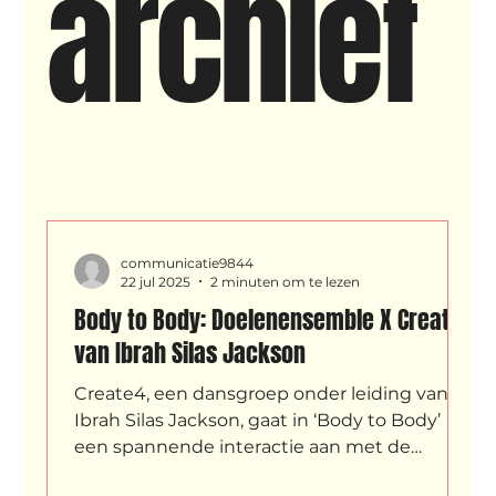
archief
New makers
Wennah
Unbreakable
Lloyds company
Nieuws
Power
Voorstellingen
communicatie9844
I am my ancestors wildest dreams
Ibrah eng
22 jul 2025
2 minuten om te lezen
Body to Body: Doelenensemble X Create4
van Ibrah Silas Jackson
Archive
klein, klein vogeltje
Create4, een dansgroep onder leiding van
Ibrah Silas Jackson, gaat in ‘Body to Body’
een spannende interactie aan met de
One Night's Dance
modern-klassieke klanken van het