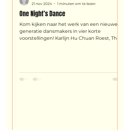
21 nov 2024
1 minuten om te lezen
One Night’s Dance
Kom kijken naar het werk van een nieuwe
generatie dansmakers in vier korte
voorstellingen! Karlijn Hu Chuan Roest, Thea
Atladóttir, Venla Keskinen (aka Miila Kaarina)
en Zeddrich Starke zijn de uitdaging
aangegaan om in zeven weken tijd een
nieuw stuk te creëren. Vier zeer
verschillende makers die een achtergrond
hebben in hedendaagse dans, hiphop,
breakdance, New Way Vogue en meer.