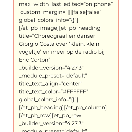
max_width_last_edited=”on|phone”
 custom_margin=”||||false|false” 
global_colors_info=”{}”]
[/et_pb_image][et_pb_heading 
title=”Choreograaf en danser 
Giorgio Costa over ‘Klein, klein 
vogeltje’ en meer op de radio bij 
Eric Corton” 
_builder_version=”4.27.3″ 
_module_preset=”default” 
title_text_align=”center” 
title_text_color=”#FFFFFF” 
global_colors_info=”{}”]
[/et_pb_heading][/et_pb_column]
[/et_pb_row][et_pb_row 
_builder_version=”4.27.3″ 
_module_preset=”default” 