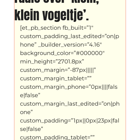
Father Figure
Sribi Switi
Projecten
klein vogeltje’.
[et_pb_section fb_built=”1″ 
New makers
Wennah
Unbreakable
custom_padding_last_edited=”on|p
hone” _builder_version=”4.16″ 
background_color=”#000000″ 
Lloyds company
Nieuws
Power
min_height=”2701.8px” 
custom_margin=”-87px|||||” 
custom_margin_tablet=”” 
Voorstellingen
custom_margin_phone=”0px||||fals
e|false” 
custom_margin_last_edited=”on|ph
I am my ancestors wildest dreams
one” 
custom_padding=”1px||0px|23px|fal
se|false” 
Ibrah eng
Archive
custom_padding_tablet=”” 