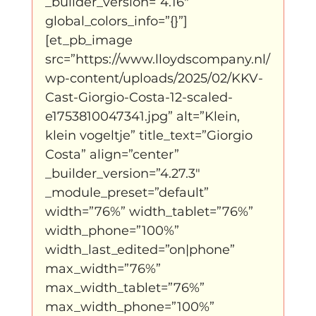
_builder_version=”4.16″ 
global_colors_info=”{}”]
[et_pb_image 
src=”https://www.lloydscompany.nl/
wp-content/uploads/2025/02/KKV-
Cast-Giorgio-Costa-12-scaled-
e1753810047341.jpg” alt=”Klein, 
klein vogeltje” title_text=”Giorgio 
Costa” align=”center” 
_builder_version=”4.27.3″ 
_module_preset=”default” 
width=”76%” width_tablet=”76%” 
width_phone=”100%” 
width_last_edited=”on|phone” 
max_width=”76%” 
max_width_tablet=”76%” 
max_width_phone=”100%” 