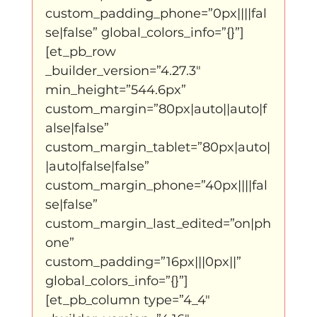
custom_padding_phone=”0px||||fal
se|false” global_colors_info=”{}”]
klein, klein vogeltje
One Night's Dance
[et_pb_row 
_builder_version=”4.27.3″ 
Wennah Wilkers brengt ode aan ho...
min_height=”544.6px” 
custom_margin=”80px|auto||auto|f
alse|false” 
Zonder categorie
Binnenkort te zien
custom_margin_tablet=”80px|auto|
|auto|false|false” 
custom_margin_phone=”40px||||fal
Kabiteni
kabitini Engels
News
se|false” 
custom_margin_last_edited=”on|ph
one” 
custom_padding=”16px|||0px||” 
global_colors_info=”{}”]
[et_pb_column type=”4_4″ 