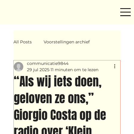
All Posts
Voorstellingen archief
communicatie9844
Mind ur step
Amira
Makers
29 jul 2025
11 minuten om te lezen
“Als wij iets doen,
Hassani &amp; Argil
Archief
geloven ze ons,”
Giorgio Costa op de
breakin
Yentl
OND
radio over ‘Klein,