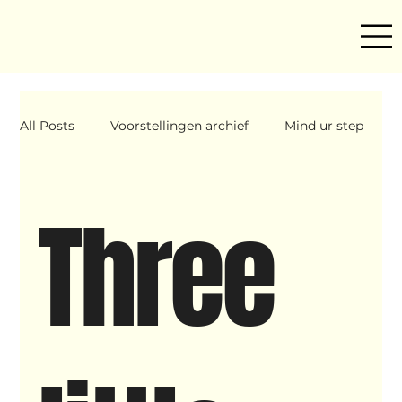
All Posts
Voorstellingen archief
Mind ur step
Amira
Makers
Hassani &amp; Argil
Three
Archief
breakin
Yentl
OND
Father Figure
Sribi Switi
Projecten