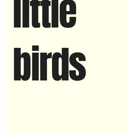
little
New makers
Wennah
Unbreakable
Lloyds company
Nieuws
Power
birds
Voorstellingen
I am my ancestors wildest dreams
Ibrah eng
Archive
klein, klein vogeltje
One Night's Dance