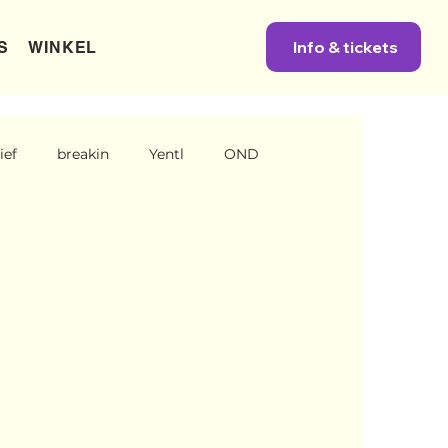
Info & tickets
S
WINKEL
ief
breakin
Yentl
OND
company
Nieuws
Power
One Night's Dance
ni Engels
News