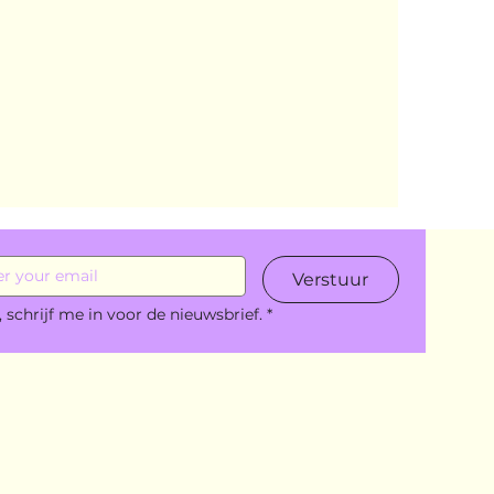
Verstuur
, schrijf me in voor de nieuwsbrief.
*