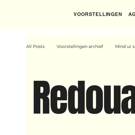
VOORSTELLINGEN
AG
All Posts
Voorstellingen archief
Mind ur s
Father Figure
Sribi Switi
Projecten
Redou
Voorstellingen
I am my ancestors wilde
Wennah Wilkers brengt ode aan ho...
Zon