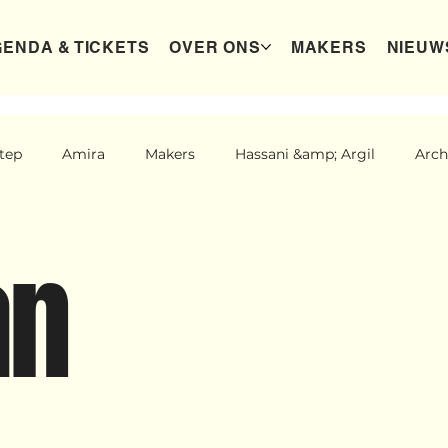
ENDA & TICKETS
OVER ONS
MAKERS
NIEUW
tep
Amira
Makers
Hassani &amp; Argil
Arch
New makers
Wennah
Unbreakable
Lloyds 
an
st dreams
Ibrah eng
Archive
klein, klein vogeltje
der categorie
Binnenkort te zien
Kabiteni
kabiti