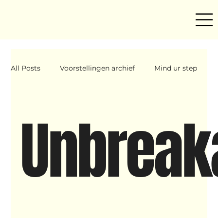
All Posts
Voorstellingen archief
Mind ur step
Amira
Makers
Hassani &amp; Argil
Unbreak
Archief
breakin
Yentl
OND
Father Figure
Sribi Switi
Projecten