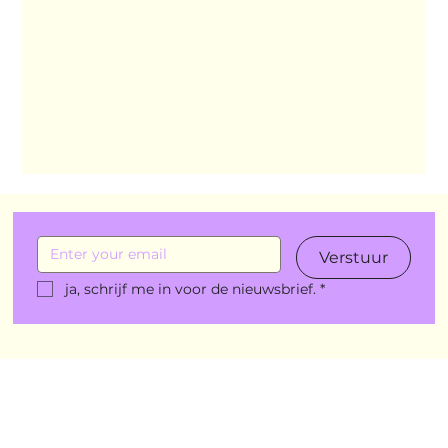
Wennah Wilkers brengt ode aan ho...
Zonder categorie
Binnenkort te zien
Kabiteni
kabitini Engels
News
Verstuur
ja, schrijf me in voor de nieuwsbrief.
*