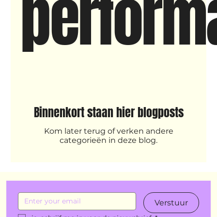
perform
New makers
Wennah
Unbreakable
Lloyds company
Nieuws
Power
Voorstellingen
Binnenkort staan hier blogposts
I am my ancestors wildest dreams
Ibrah eng
Kom later terug of verken andere
categorieën in deze blog.
Archive
klein, klein vogeltje
One Night's Dance
Verstuur