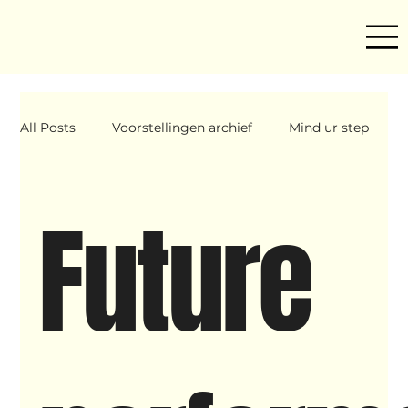
All Posts
Voorstellingen archief
Mind ur step
Amira
Makers
Hassani &amp; Argil
Future
Archief
breakin
Yentl
OND
Father Figure
Sribi Switi
Projecten