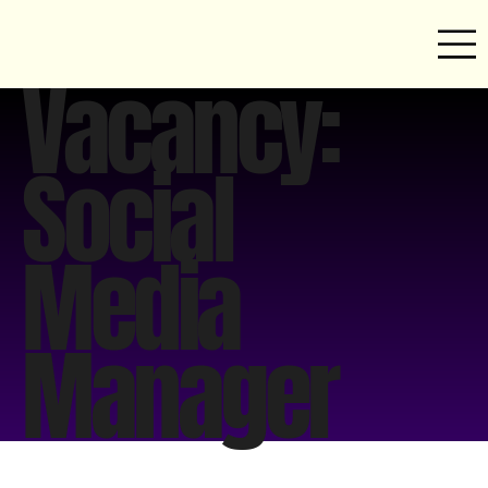
Vacancy:
Social
Media
Manager