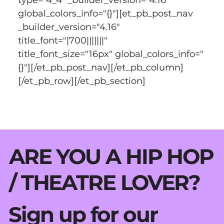
global_colors_info="{}"][et_pb_post_nav 
_builder_version="4.16" 
title_font="|700|||||||" 
title_font_size="16px" global_colors_info="
{}"][/et_pb_post_nav][/et_pb_column]
[/et_pb_row][/et_pb_section]
ARE YOU A HIP HOP
/ THEATRE LOVER?
Sign up for our