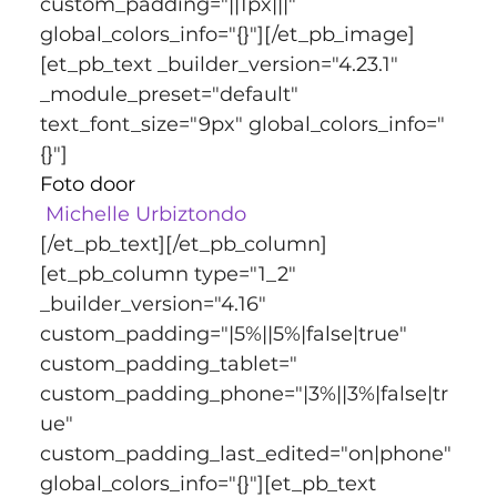
custom_padding="||1px|||" 
global_colors_info="{}"][/et_pb_image]
[et_pb_text _builder_version="4.23.1" 
_module_preset="default" 
text_font_size="9px" global_colors_info="
{}"]
Foto door
Michelle Urbiztondo
[/et_pb_text][/et_pb_column]
[et_pb_column type="1_2" 
_builder_version="4.16" 
custom_padding="|5%||5%|false|true" 
custom_padding_tablet=" 
custom_padding_phone="|3%||3%|false|tr
ue" 
custom_padding_last_edited="on|phone" 
global_colors_info="{}"][et_pb_text 