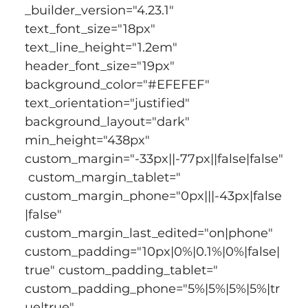
_builder_version="4.23.1" 
text_font_size="18px" 
text_line_height="1.2em" 
header_font_size="19px" 
background_color="#EFEFEF" 
text_orientation="justified" 
background_layout="dark" 
min_height="438px" 
custom_margin="-33px||-77px||false|false"
 custom_margin_tablet=" 
custom_margin_phone="0px|||-43px|false
|false" 
custom_margin_last_edited="on|phone" 
custom_padding="10px|0%|0.1%|0%|false|
true" custom_padding_tablet=" 
custom_padding_phone="5%|5%|5%|5%|tr
ue|true" 