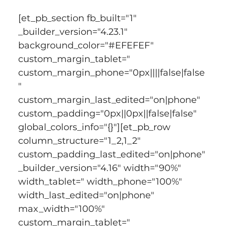
[et_pb_section fb_built="1" 
_builder_version="4.23.1" 
background_color="#EFEFEF" 
custom_margin_tablet=" 
custom_margin_phone="0px||||false|false
" 
custom_margin_last_edited="on|phone" 
custom_padding="0px||0px||false|false" 
global_colors_info="{}"][et_pb_row 
column_structure="1_2,1_2" 
custom_padding_last_edited="on|phone" 
_builder_version="4.16" width="90%" 
width_tablet=" width_phone="100%" 
width_last_edited="on|phone" 
max_width="100%" 
custom_margin_tablet=" 