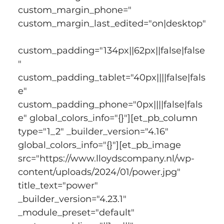
custom_margin_phone=" 
custom_margin_last_edited="on|desktop"
custom_padding="134px||62px||false|false
" 
custom_padding_tablet="40px||||false|fals
e" 
custom_padding_phone="0px||||false|fals
e" global_colors_info="{}"][et_pb_column 
type="1_2" _builder_version="4.16" 
global_colors_info="{}"][et_pb_image 
src="https://www.lloydscompany.nl/wp-
content/uploads/2024/01/power.jpg" 
title_text="power" 
_builder_version="4.23.1" 
_module_preset="default" 