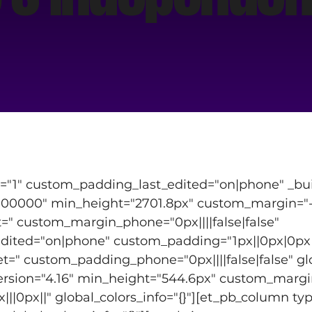
t="1" custom_padding_last_edited="on|phone" _buil
0000" min_height="2701.8px" custom_margin="-87
" custom_margin_phone="0px||||false|false" 
ited="on|phone" custom_padding="1px||0px|0px|fa
" custom_padding_phone="0px||||false|false" glob
ersion="4.16" min_height="544.6px" custom_margin
|0px||" global_colors_info="{}"][et_pb_column typ