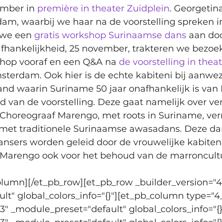
ember in 
première in theater Zuidplein
. Georgetin
dam, waarbij we haar na de voorstelling spreken i
we een 
gratis workshop Surinaamse dans
 aan do
hankelijkheid, 25 november, trakteren we bezoek
op vooraf en een Q&A na 
de voorstelling in thea
terdam. Ook hier is de echte kabiteni bij aanwez
d waarin Suriname 50 jaar onafhankelijk is van 
ud van de voorstelling. Deze gaat namelijk over ver
 Choreograaf Marengo, met roots in Suriname, ve
p met traditionele Surinaamse awasadans. Deze 
dansers worden geleid door de vrouwelijke kabiteni
t Marengo ook voor het behoud van de marroncultuu
olumn][/et_pb_row][et_pb_row _builder_version="4.
t" global_colors_info="{}"][et_pb_column type="4_
.3" _module_preset="default" global_colors_info="{}