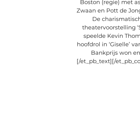
Boston (regie) met a
Zwaan en Pott de Jong
De charismatisch
theatervoorstelling
speelde Kevin Thomp
hoofdrol in ‘Giselle’ 
Bankprijs won en
[/et_pb_text][/et_pb_c