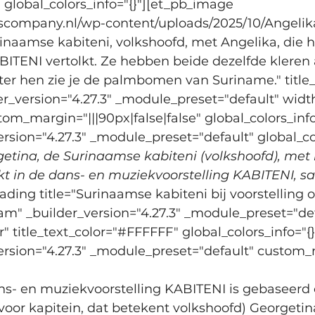
" global_colors_info="{}"][et_pb_image 
dscompany.nl/wp-content/uploads/2025/10/Angelik
rinaamse kabiteni, volkshoofd, met Angelika, die h
BITENI vertolkt. Ze hebben beide dezelfde kleren a
ter hen zie je de palmbomen van Suriname." title_
er_version="4.27.3" _module_preset="default" widt
_margin="|||90px|false|false" global_colors_info
ersion="4.27.3" _module_preset="default" global_col
getina, de Surinaamse kabiteni (volkshoofd), met l
kt in de dans- en muziekvoorstelling KABITENI, 
ading title="Surinaamse kabiteni bij voorstelling o
" _builder_version="4.27.3" _module_preset="def
r" title_text_color="#FFFFFF" global_colors_info="{
ersion="4.27.3" _module_preset="default" custom_m
s- en muziekvoorstelling KABITENI is gebaseerd
voor kapitein, dat betekent volkshoofd) Georgetin