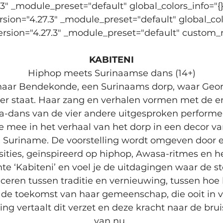
.3" _module_preset="default" global_colors_info="{
rsion="4.27.3" _module_preset="default" global_colo
ersion="4.27.3" _module_preset="default" custom_ma
KABITENI
Hiphop meets Surinaamse dans (14+)
aar Bendekonde, een Surinaams dorp, waar George
roer staat. Haar zang en verhalen vormen met de e
dans van de vier andere uitgesproken performer
e mee in het verhaal van het dorp in een decor v
n Suriname. De voorstelling wordt omgeven door e
es, geïnspireerd op hiphop, Awasa-ritmes en het
te ‘Kabiteni’ en voel je de uitdagingen waar de s
nceren tussen traditie en vernieuwing, tussen hoe h
e toekomst van haar gemeenschap, die ooit in 
lling vertaalt dit verzet en deze kracht naar de br
van nu. 