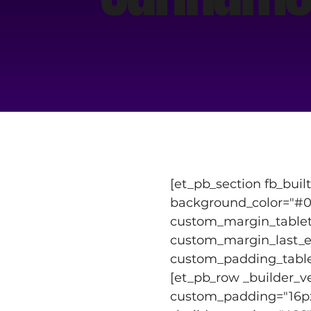
[et_pb_section fb_buil
background_color="#00
custom_margin_tablet=
custom_margin_last_ed
custom_padding_tablet=
[et_pb_row _builder_v
custom_padding="16px||