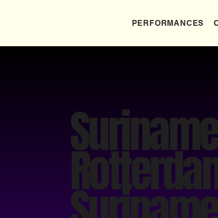
PERFORMANCES
Surinames
Rotterda
Suriname