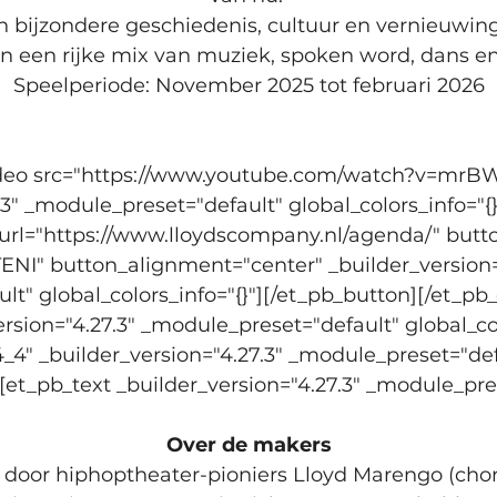
 bijzondere geschiedenis, cultuur en vernieuwing
n een rijke mix van muziek, spoken word, dans en 
Speelperiode: November 2025 tot februari 2026
video src="https://www.youtube.com/watch?v=mr
.3" _module_preset="default" global_colors_info="{}
url="https://www.lloydscompany.nl/agenda/" butto
ENI" button_alignment="center" _builder_version="
t" global_colors_info="{}"][/et_pb_button][/et_p
rsion="4.27.3" _module_preset="default" global_col
4" _builder_version="4.27.3" _module_preset="def
"][et_pb_text _builder_version="4.27.3" _module_pre
Over de makers
door hiphoptheater-pioniers Lloyd Marengo (chore