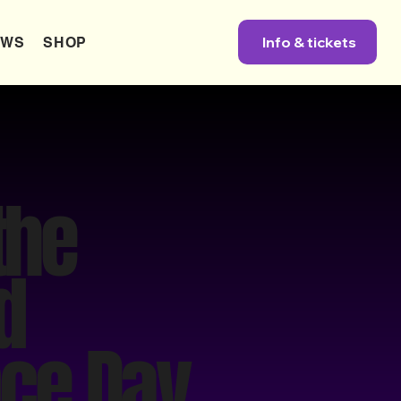
Info & tickets
EWS
SHOP
the
d
ce Day