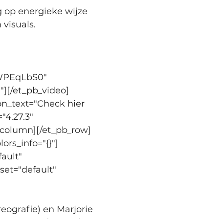
 op energieke wijze 
visuals.
BWPEqLbS0" 
"][/et_pb_video]
n_text="Check hier 
4.27.3" 
b_column][/et_pb_row]
ors_info="{}"]
ault" 
set="default" 
ografie) en Marjorie 