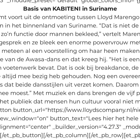
.3" _module_preset="default" global_colors_info="{}
Basis van KABITENI in Suriname
mt voort uit de ontmoeting tussen Lloyd Marengo
in in het binnenland van Suriname. “Dat is niet d
 zo’n functie door mannen bekleed,” vertelt Maren
in gesprek en ze bleek een enorme powervrouw met 
 meteen al een voorstelling om haar heen maken
van de Awasa-dans en dat kreeg hij. “Het is een t
en voetenwerk bevat. Dat is ook bij breakdance, d
e altijd mee bezig heb gehouden. Nog een overe
 dat beide dansstijlen uit verzet komen. Daarom 
 mee moest.” Met muziek en dans brengen de vijf 
et publiek dat mensen hun cultuur vooral niet m
utton button_url="https://www.lloydscompany.nl/n
_new_window="on" button_text="Lees hier het hele 
alignment="center" _builder_version="4.27.3" _mod
"][/et_pb_button][/et_pb_column][/et_pb_row][et_p