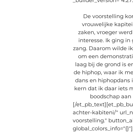
_builder_version="4.27
De voorstelling ko
vrouwelijke kapite
zaken, vroeger werd
interesse. Ik ging 
zang. Daarom wilde ik
om een demonstratie 
laag bij de grond is 
de hiphop, waar ik m
dans en hiphopdans is
kern dat ik daar iets
boodschap aan h
[/et_pb_text][et_pb_b
achter-kabiteni/" url
voorstelling." button_
global_colors_info="{}