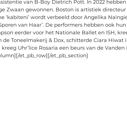
ssistentie van B-Boy Dietrich Pott. In 2022 hebb
e Zwaan gewonnen. Boston is artistiek directeur
e ‘kabiteni’ wordt verbeeld door Angelika Naingi
 ‘Sporen van Haar’. De performers hebben ook hun 
son eerder voor het Nationale Ballet en ISH, kreeg
van de Toneelmakerij & Dox, schitterde Ciara Hiw
 kreeg Uhr’lice Rosaria een beurs van de Vanden
olumn][/et_pb_row][/et_pb_section]