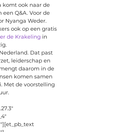
a komt ook naar de 
n een Q&A. Voor de 
or Nyanga Weder.
ers ook op een gratis 
ter de Krakeling
 in 
ig. 
Nederland. Dat past 
zet, leiderschap en 
rmengt daarom in de 
dansen komen samen 
. Met de voorstelling 
r.   
27.3" 
4" 
"][et_pb_text 