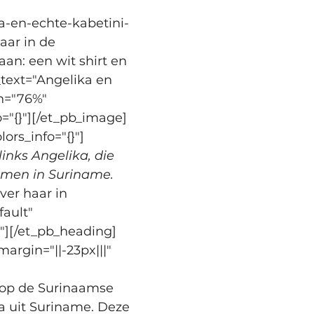
a-en-echte-kabetini-
aar in de 
an: een wit shirt en 
text="Angelika en 
h="76%" 
="{}"][/et_pb_image]
ors_info="{}"]
inks Angelika, die 
samen in Suriname.
ver haar in 
ault" 
}"][/et_pb_heading]
argin="||-23px|||" 
 op de Surinaamse 
a uit Suriname. Deze 