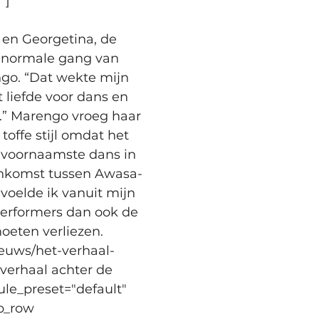
"]
 en Georgetina, de 
e normale gang van 
go. “Dat wekte mijn 
liefde voor dans en 
.” Marengo vroeg haar 
offe stijl omdat het 
e voornaamste dans in 
enkomst tussen Awasa-
voelde ik vanuit mijn 
performers dan ook de 
oeten verliezen.
ieuws/het-verhaal-
verhaal achter de 
ule_preset="default" 
b_row 