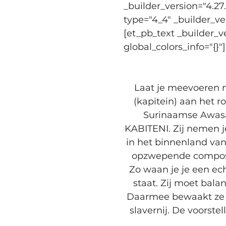
_builder_version="4.27
type="4_4" _builder_ve
[et_pb_text _builder_v
global_colors_info="{}"]
Laat je meevoeren n
(kapitein) aan het 
Surinaamse Awasa-
KABITENI. Zij nemen j
in het binnenland va
opzwepende compositi
Zo waan je je een ech
staat. Zij moet bala
Daarmee bewaakt ze d
slavernij. De voorste