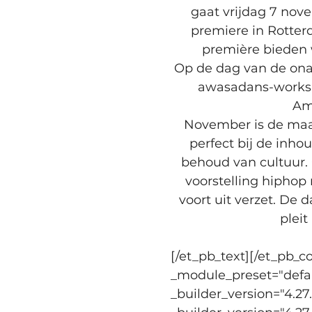
gaat vrijdag 7 nov
premiere in Rotter
première bieden 
Op de dag van de onaf
awasadans-worksh
Ams
November is de maan
perfect bij de inho
behoud van cultuur.
voorstelling hipho
voort uit verzet. De 
plei
[/et_pb_text][/et_pb_c
_module_preset="defaul
_builder_version="4.27