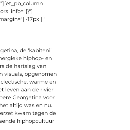
}"][et_pb_column 
rs_info="{}"]
rgin="||-17px|||" 
tina, de ‘kabiteni’ 
nergieke hiphop- en 
s de hartslag van 
an visuals, opgenomen 
clectische, warme en 
 leven aan de rivier.
toere Georgetina voor 
et altijd was en nu. 
verzet kwam tegen de 
uisende hiphopcultuur 