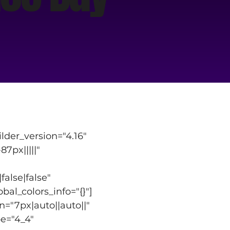
der_version="4.16" 
px|||||" 
lse|false" 
al_colors_info="{}"]
="7px|auto||auto||" 
e="4_4" 