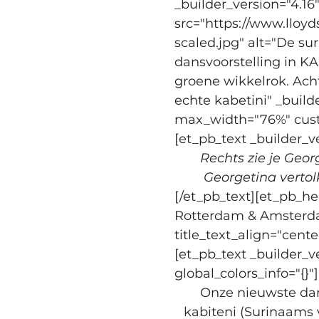
_builder_version="4.16
src="https://www.lloy
scaled.jpg" alt="De su
dansvoorstelling in KA
groene wikkelrok. Ach
echte kabetini" _build
max_width="76%" custom
[et_pb_text _builder_v
Rechts zie je Geor
Georgetina vertol
[/et_pb_text][et_pb_he
Rotterdam & Amsterdam
title_text_align="cente
[et_pb_text _builder_v
global_colors_info="{}"]
Onze nieuwste dan
kabiteni (Surinaams 