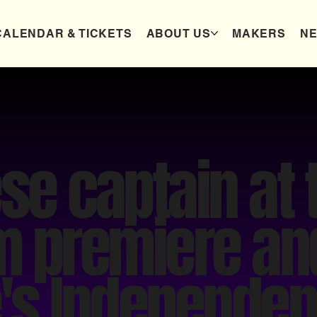
CALENDAR & TICKETS
ABOUT US
MAKERS
N
e captain at 
m premiere an
's Independen