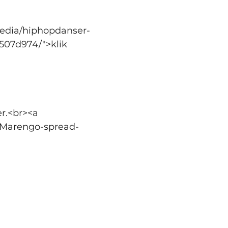
media/hiphopdanser-
507d974/">klik 
r.<br><a 
-Marengo-spread-