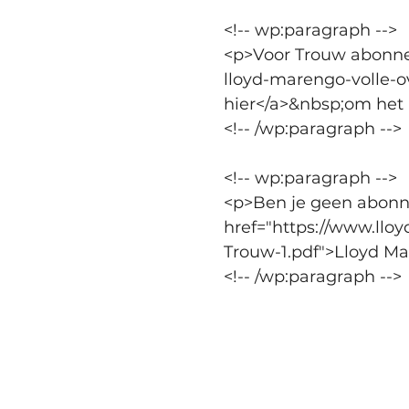
<!-- wp:paragraph -->
<p>Voor Trouw abonne
lloyd-marengo-volle-o
hier</a>&nbsp;om het a
<!-- /wp:paragraph -->
<!-- wp:paragraph -->
<p>Ben je geen abonnee
href="https://www.ll
Trouw-1.pdf">Lloyd Ma
<!-- /wp:paragraph -->