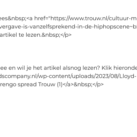
es&nbsp;<a href="https://www.trouw.nl/cultuur-
vergave-is-vanzelfsprekend-in-de-hiphopscene~b
rtikel te lezen.&nbsp;</p>
 en wil je het artikel alsnog lezen? Klik hieronde
oydscompany.nl/wp-content/uploads/2023/08/Lloyd
rengo spread Trouw (1)</a>&nbsp;</p>