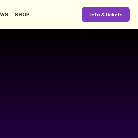
Info & tickets
EWS
SHOP