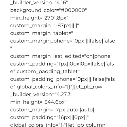
_builder_version="4.16" 
background_color="#000000" 
min_height="2701.8px" 
custom_margin="-87px|||||" 
custom_margin_tablet=" 
custom_margin_phone="0px||||false|false
" 
custom_margin_last_edited="on|phone" 
custom_padding="1px||0px|0px|false|fals
e" custom_padding_tablet=" 
custom_padding_phone="0px||||false|fals
e" global_colors_info="{}"][et_pb_row 
_builder_version="4.27.3" 
min_height="544.6px" 
custom_margin="7px|auto||auto||" 
custom_padding="16px|||0px||" 
global_colors_info="{}"][et_pb_column 