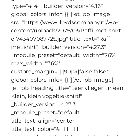
type="4_4" _builder_version="4.16" 
global_colors_info="{}"][et_pb_image 
src="https://www.lloydscompany.nl/wp-
content/uploads/2025/03/Raffi-met-shirt-
e1743407087725.jpg" title_text="Raffi 
met shirt" _builder_version="4.27.3" 
_module_preset="default" width="76%" 
max_width="76%" 
custom_margin="|||90px|false|false" 
global_colors_info="{}"][/et_pb_image]
[et_pb_heading title="Leer vliegen in een 
Klein, klein vogeltje-shirt!" 
_builder_version="4.27.3" 
_module_preset="default" 
title_text_align="center" 
title_text_color="#FFFFFF" 