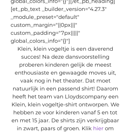
global_colors_info="{}"][/et_pb_heading]
[et_pb_text _builder_version="4.27.3" 
_module_preset="default" 
custom_margin="||0px|||" 
custom_padding="7px|||||" 
global_colors_info="{}"]
Klein, klein vogeltje is een daverend 
succes! Na deze dansvoorstelling 
proberen kinderen gelijk de meest 
enthousiaste en gewaagde moves uit, 
vaak nog in het theater. Dat moet 
natuurlijk in een passend shirt! Daarom 
heeft het team van Lloydscompany een 
Klein, klein vogeltje-shirt ontworpen. We 
hebben ze voor kinderen vanaf 5 en tot 
en met 15 jaar. De shirts zijn verkrijgbaar 
in zwart, paars of groen. Klik 
hier
 om 