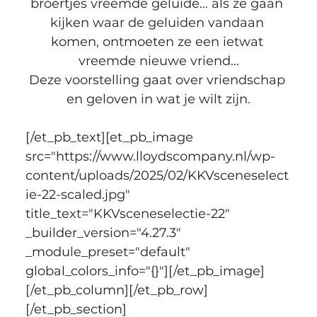
broertjes vreemde geluide… als ze gaan 
kijken waar de geluiden vandaan 
komen, ontmoeten ze een ietwat 
vreemde nieuwe vriend…
Deze voorstelling gaat over vriendschap 
en geloven in wat je wilt zijn.
[/et_pb_text][et_pb_image 
src="https://www.lloydscompany.nl/wp-
content/uploads/2025/02/KKVsceneselect
ie-22-scaled.jpg" 
title_text="KKVsceneselectie-22" 
_builder_version="4.27.3" 
_module_preset="default" 
global_colors_info="{}"][/et_pb_image]
[/et_pb_column][/et_pb_row]
[/et_pb_section]