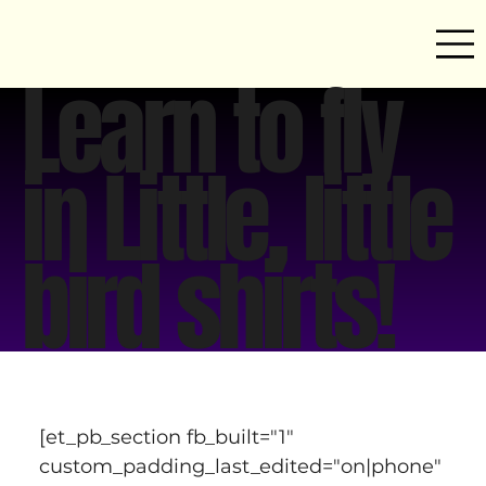
Learn to fly
in Little, little
bird shirts!
[et_pb_section fb_built="1" 
custom_padding_last_edited="on|phone" 