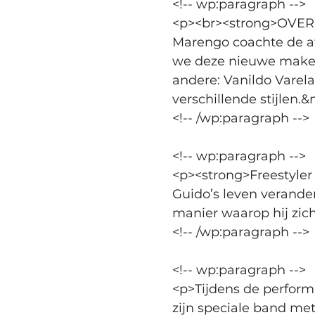
<!-- wp:paragraph -->
<p><br><strong>OVER
Marengo coachte de af
we deze nieuwe makers
andere: Vanildo Varela
verschillende stijlen.&
<!-- /wp:paragraph -->
<!-- wp:paragraph -->
<p><strong>Freestyler
Guido’s leven verander
manier waarop hij zic
<!-- /wp:paragraph -->
<!-- wp:paragraph -->
<p>Tijdens de perform
zijn speciale band met