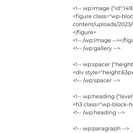
<!-- wp:image {"id":149
<figure class="wp-blo
content/uploads/2023/
</figure>
<!-- /wp:image --></fig
<!-- /wp:gallery -->
<!-- wp:spacer {"height
<div style="height:63p
<!-- /wp:spacer -->
<!-- wp:heading {"level"
<h3 class="wp-block-
<!-- /wp:heading -->
<!-- wp:paragraph -->