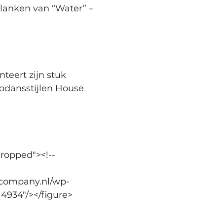
lanken van “Water” – 
teert zijn stuk 
ubdansstijlen House 
ropped"><!-- 
scompany.nl/wp-
4934"/></figure>