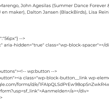
 Marengo, John Agesilas (Summer Dance Forever &
 en maker), Dalton Jansen (BlackBirds), Lisa Rei
":"56px"} -->
x" aria-hidden="true" class="wp-block-spacer"></d
uttons"><!-- wp:button -->
button"><a class="wp-block-button__link wp-elem
google.com/forms/d/e/1FAIpQLSdPrEw98opSnZwkR
orm?usp=sf_link">Aanmelden</a></div>
v>