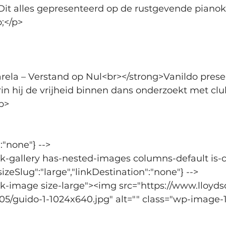
Dit alles gepresenteerd op de rustgevende pianok
;</p>
ela – Verstand op Nul<br></strong>Vanildo presen
rin hij de vrijheid binnen dans onderzoekt met cl
p>
":"none"} -->
ck-gallery has-nested-images columns-default is-c
izeSlug":"large","linkDestination":"none"} -->
ck-image size-large"><img src="https://www.lloyd
05/guido-1-1024x640.jpg" alt="" class="wp-image-1