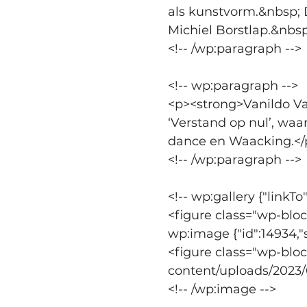
als kunstvorm.&nbsp; 
Michiel Borstlap.&nbsp
<!-- /wp:paragraph -->
<!-- wp:paragraph -->
<p><strong>Vanildo Var
‘Verstand op nul’, waa
dance en Waacking.</
<!-- /wp:paragraph -->
<!-- wp:gallery {"linkTo
<figure class="wp-blo
wp:image {"id":14934,"s
<figure class="wp-blo
content/uploads/2023/
<!-- /wp:image -->