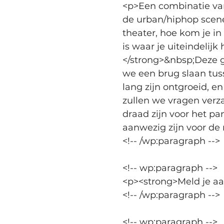
<p>Een combinatie va
de urban/hiphop scene 
theater, hoe kom je in
is waar je uiteindelij
</strong>&nbsp;Deze g
we een brug slaan tus
lang zijn ontgroeid, e
zullen we vragen verz
draad zijn voor het pa
aanwezig zijn voor d
<!-- /wp:paragraph -->
<!-- wp:paragraph -->
<p><strong>Meld je aa
<!-- /wp:paragraph -->
<!-- wp:paragraph -->