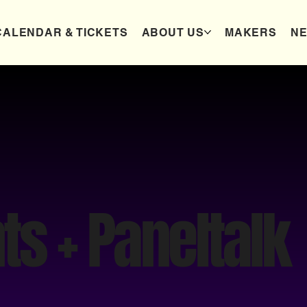
CALENDAR & TICKETS
ABOUT US
MAKERS
N
ts + Paneltalk