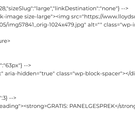
28,"sizeSlug":"large","linkDestination":"none"} -->
ck-image size-large"><img src="https://www.lloyd
05/img57841_orig-1024x479.jpg" alt="" class="wp-
ure>
":"63px"} -->
x" aria-hidden="true" class="wp-block-spacer"></d
:3} -->
heading"><strong>GRATIS: PANELGESPREK</stron