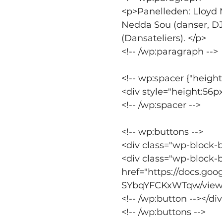
<p>Panelleden: Lloyd
Nedda Sou (danser, DJ
(Dansateliers). </p>
<!-- /wp:paragraph -->
<!-- wp:spacer {"height
<div style="height:56p
<!-- /wp:spacer -->
<!-- wp:buttons -->
<div class="wp-block-b
<div class="wp-block-
href="https://docs.
SYbqYFCKxWTqw/viewf
<!-- /wp:button --></di
<!-- /wp:buttons -->