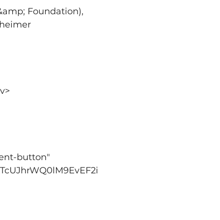
amp; Foundation), 
nheimer 
iv>
ent-button" 
4xTcUJhrWQ0lM9EvEF2i