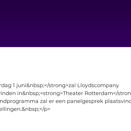
dag 1 juni&nbsp;</strong>zal Lloydscompany 
inden in&nbsp;<strong>Theater Rotterdam</stron
andprogramma zal er een panelgesprek plaatsvin
ellingen.&nbsp;</p>