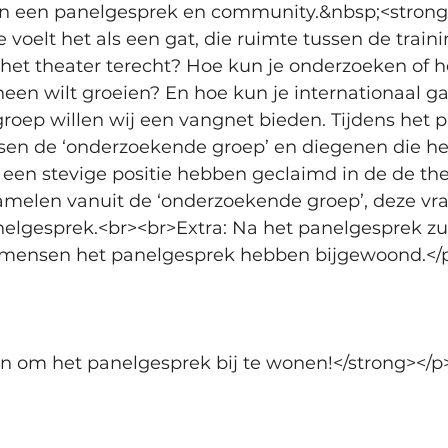
n een panelgesprek en community.&nbsp;<strong>V
voelt het als een gat, die ruimte tussen de traini
 het theater terecht? Hoe kun je onderzoeken of h
k heen wilt groeien? En hoe kun je internationaal g
roep willen wij een vangnet bieden. Tijdens het p
sen de ‘onderzoekende groep’ en diegenen die he
n een stevige positie hebben geclaimd in de de the
amelen vanuit de ‘onderzoekende groep’, deze vra
nelgesprek.<br><br>Extra: Na het panelgesprek zul
e mensen het panelgesprek hebben bijgewoond.</
n om het panelgesprek bij te wonen!</strong></p