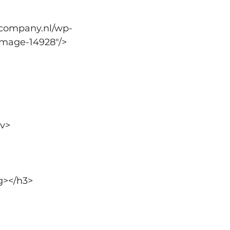
scompany.nl/wp-
image-14928"/>
iv>
g></h3>