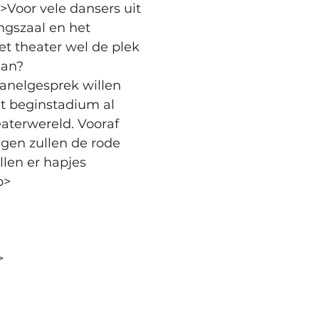
oor vele dansers uit 
ngszaal en het 
et theater wel de plek 
aan?
anelgesprek willen 
t beginstadium al 
aterwereld. Vooraf 
gen zullen de rode 
len er hapjes 
p>
>