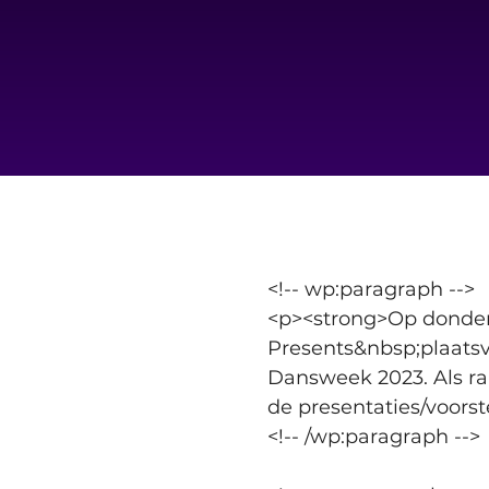
<!-- wp:paragraph -->
<p><strong>Op donder
Presents&nbsp;plaatsv
Dansweek 2023. Als r
de presentaties/voorst
<!-- /wp:paragraph -->