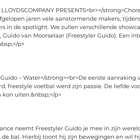
 LLOYDSCOMPANY PRESENTS<br></strong>Choreo
gelopen jaren vele aanstormende makers, tijdens
 in de spotlight. We zullen verschillende showca
, Guido van Moorselaar (Freestyler Guido). Een in
nbsp;</p>
 Guido – Water</strong><br>De eerste aanraking v
d, freestyle voetbal werd zijn passie. De liefde vo
h kon uiten.&nbsp;</p>
ance neemt Freestyler Guido je mee in zijn wereld
 de bal. Hierbij toont hij zijn bewegingen en wil 