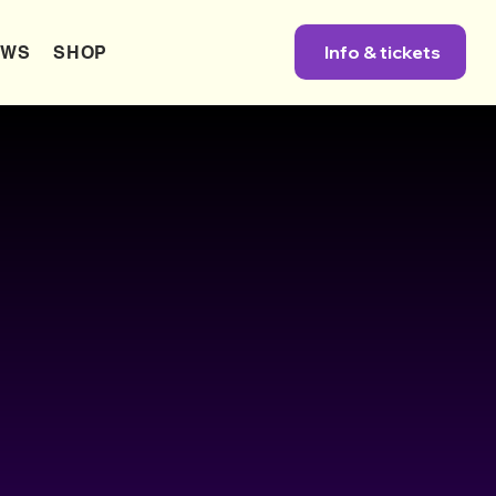
Info & tickets
EWS
SHOP