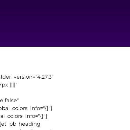
der_version="4.27.3" 
|||||" 
|false" 
al_colors_info="{}"]
l_colors_info="{}"]
][et_pb_heading 