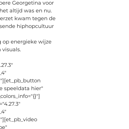
toere Georgetina voor 
et altijd was en nu. 
verzet kwam tegen de 
uisende hiphopcultuur 
 op energieke wijze 
visuals.
27.3" 
4" 
}"][et_pb_button 
 speeldata hier" 
olors_info="{}"]
"4.27.3" 
4" 
"][et_pb_video 
e" 