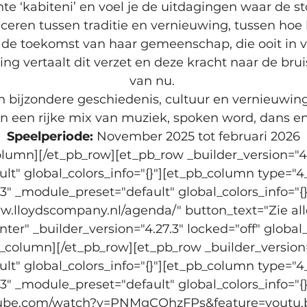
te ‘kabiteni’ en voel je de uitdagingen waar de s
nceren tussen traditie en vernieuwing, tussen hoe h
e toekomst van haar gemeenschap, die ooit in 
lling vertaalt dit verzet en deze kracht naar de br
van nu. 
 bijzondere geschiedenis, cultuur en vernieuwing
n een rijke mix van muziek, spoken word, dans en 
Speelperiode:
 November 2025 tot februari 2026
olumn][/et_pb_row][et_pb_row _builder_version="4.
t" global_colors_info="{}"][et_pb_column type="4_
.3" _module_preset="default" global_colors_info="{
w.lloydscompany.nl/agenda/" button_text="Zie alle
er" _builder_version="4.27.3" locked="off" global_c
_column][/et_pb_row][et_pb_row _builder_version=
t" global_colors_info="{}"][et_pb_column type="4_
.3" _module_preset="default" global_colors_info="{}
tube.com/watch?v=PNMgCQhzFPs&feature=youtu.b