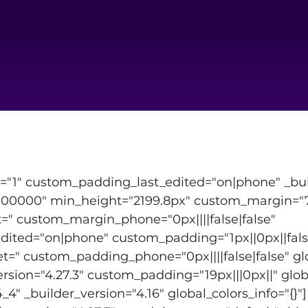
t="1" custom_padding_last_edited="on|phone" _buil
0000" min_height="2199.8px" custom_margin="7px
" custom_margin_phone="0px||||false|false" 
ited="on|phone" custom_padding="1px||0px||false
" custom_padding_phone="0px||||false|false" glob
rsion="4.27.3" custom_padding="19px|||0px||" globa
4" _builder_version="4.16" global_colors_info="{}"