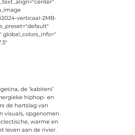
_text_align="center" 
pb_image 
i2024-verticaal-2MB-
e_preset="default" 
 global_colors_info="
.3" 
tina, de ‘kabiteni’ 
nergieke hiphop- en 
s de hartslag van 
an visuals, opgenomen 
clectische, warme en 
 leven aan de rivier.