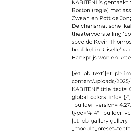
KABITENI is gemaakt d
Boston (regie) met as
Zwaan en Pott de Jong
De charismatische ‘ka
theatervoorstelling ‘
speelde Kevin Thompson
hoofdrol in ‘Giselle’ 
Bankprijs won en kree
[/et_pb_text][et_pb_i
content/uploads/2025/
KABITENI" title_text="
global_colors_info="{}
_builder_version="4.27
type="4_4" _builder_ve
[et_pb_gallery gallery_
_module_preset="defaul