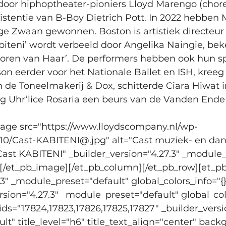
oor hiphoptheater-pioniers Lloyd Marengo (choreo
sistentie van B-Boy Dietrich Pott. In 2022 hebbe
e Zwaan gewonnen. Boston is artistiek directeur
biteni’ wordt verbeeld door Angelika Naingie, be
Sporen van Haar’. De performers hebben ook hun s
 eerder voor het Nationale Ballet en ISH, kreeg D
van de Toneelmakerij & Dox, schitterde Ciara Hiwa
g Uhr’lice Rosaria een beurs van de Vanden Ende
mage src="https://www.lloydscompany.nl/wp-
10/Cast-KABITENI@.jpg" alt="Cast muziek- en dans
Cast KABITENI" _builder_version="4.27.3" _module_
"][/et_pb_image][/et_pb_column][/et_pb_row][et_p
.3" _module_preset="default" global_colors_info="{
rsion="4.27.3" _module_preset="default" global_colo
ids="17824,17823,17826,17825,17827" _builder_versio
t" title_level="h6" title_text_align="center" bac