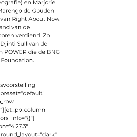
grafie) en Marjorie 
n Marengo de Gouden 
 van Right About Now. 
kend van de 
poren verdiend. Zo 
jinti Sullivan de 
t in POWER die de BNG 
 Foundation.
voorstelling 
preset="default" 
b_row 
}"][et_pb_column 
rs_info="{}"]
n="4.27.3" 
kground_layout="dark" 