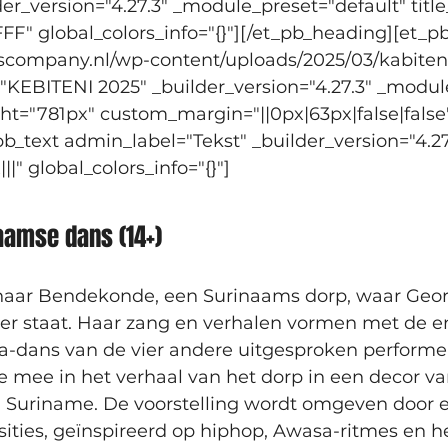
der_version="4.27.3" _module_preset="default" title
FFF" global_colors_info="{}"][/et_pb_heading][et_
dscompany.nl/wp-content/uploads/2025/03/kabiten
t="KEBITENI 2025" _builder_version="4.27.3" _modul
t="781px" custom_margin="||0px|63px|false|false"
pb_text admin_label="Tekst" _builder_version="4.27
" global_colors_info="{}"]
aamse dans (14+)
aar Bendekonde, een Surinaams dorp, waar George
roer staat. Haar zang en verhalen vormen met de e
dans van de vier andere uitgesproken performer
e mee in het verhaal van het dorp in een decor v
n Suriname. De voorstelling wordt omgeven door e
es, geïnspireerd op hiphop, Awasa-ritmes en het