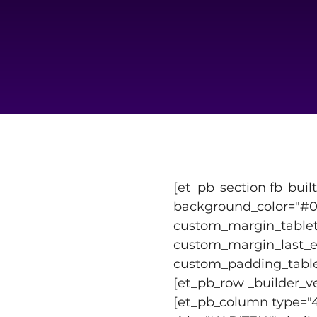
[et_pb_section fb_buil
background_color="#00
custom_margin_tablet=
custom_margin_last_ed
custom_padding_tablet=
[et_pb_row _builder_ve
[et_pb_column type="4_