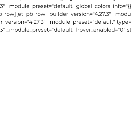
.3" _module_preset="default" global_colors_info="{}
b_row][et_pb_row _builder_version="4.27.3" _modul
_version="4.27.3" _module_preset="default" type=
.3" _module_preset="default" hover_enabled="0" s
dus integreert hiphop moeiteloos vormen die 
t bloei zijn gekomen. (...) De voorstelling 
niet aflaat, een stroom die met zijn versnelli
n, gegolf en gespetter het publiek uitnodigt z
spronkelijke moves die deze groep vertoont. (
 cadeau." 
0-jarig jubileum van de onafhankelijkheid van
engo zijn steentje bij door (...) Georgetina’