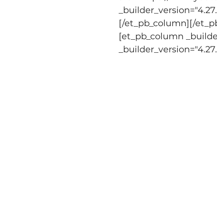
_builder_version="4.27
[/et_pb_column][/et_p
[et_pb_column _builder
_builder_version="4.27
De Th
eaterkrant:
Al
marrongemeenschap to
rivier van dans die 
van richting, getijde
meedrijven op de oor
voorstelling als een
De Volkskrant:

"Terwijl (...) het 5
herdacht, draagt Mar