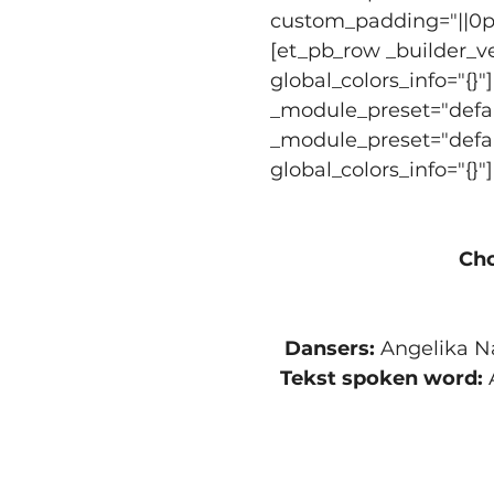
custom_padding="||0px|
[et_pb_row _builder_v
global_colors_info="{}
_module_preset="defaul
_module_preset="defau
global_colors_info="{}"]
Cho
Dansers: 
Angelika Na
Tekst spoken word: 