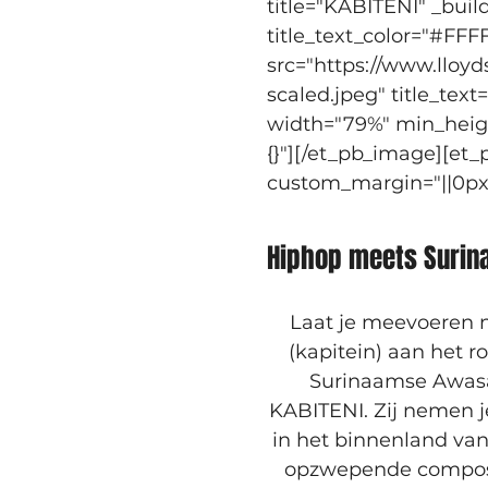
title="KABITENI" _buil
title_text_color="#FFF
src="https://www.lloy
scaled.jpeg" title_tex
width="79%" min_heigh
{}"][/et_pb_image][et_
custom_margin="||0px|||
Hiphop meets Surin
Laat je meevoeren n
(kapitein) aan het 
Surinaamse Awasa-
KABITENI. Zij nemen j
in het binnenland va
opzwepende compositi