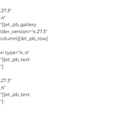
27.3" 
4" 
"][et_pb_gallery 
lder_version="4.27.3" 
b_column][/et_pb_row]
n type="4_4" 
"][et_pb_text 
"]
27.3" 
4" 
"][et_pb_text 
"]