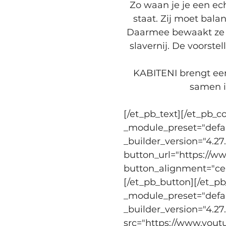
Zo waan je je een ech
staat. Zij moet bala
Daarmee bewaakt ze d
slavernij. De voorste
KABITENI brengt een
samen i
[/et_pb_text][/et_pb_c
_module_preset="defaul
_builder_version="4.27
button_url="https://ww
button_alignment="cent
[/et_pb_button][/et_pb
_module_preset="defaul
_builder_version="4.27
src="https://www.you