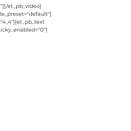
"][/et_pb_video]
e_preset="default"]
"4_4"][et_pb_text 
ticky_enabled="0"]
in de 
wordt zelf een 
ngen, verandering 
ich heerlijk te laten 
...) Een 
 Suriname wordt 
s stem door te geven 