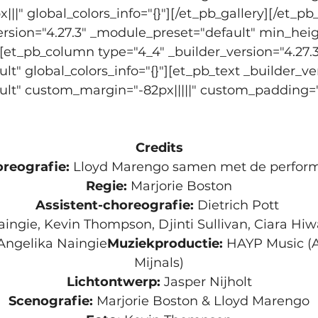
||" global_colors_info="{}"][/et_pb_gallery][/et_p
ersion="4.27.3" _module_preset="default" min_hei
"][et_pb_column type="4_4" _builder_version="4.27.3
t" global_colors_info="{}"][et_pb_text _builder_ver
lt" custom_margin="-82px|||||" custom_padding="0
Credits
reografie: 
Regie: 
Marjorie Boston
Assistent-choreografie: 
Dietrich Pott 
ingie, Kevin Thompson, Djinti Sullivan, Ciara Hiw
Angelika Naingie
Muziekproductie: 
HAYP Music (A
Mijnals)
Lichtontwerp: 
Jasper Nijholt
Scenografie: 
Marjorie Boston & Lloyd Marengo