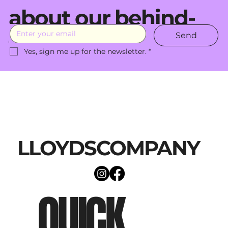
about our behind-
Send
the-scenes moves.
Yes, sign me up for the newsletter.
*
LLOYDSCOMPANY
QUICK