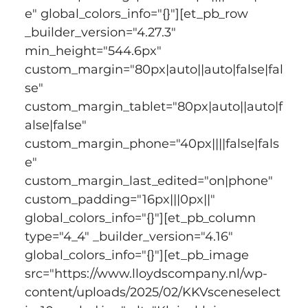
e" global_colors_info="{}"][et_pb_row 
_builder_version="4.27.3" 
min_height="544.6px" 
custom_margin="80px|auto||auto|false|fal
se" 
custom_margin_tablet="80px|auto||auto|f
alse|false" 
custom_margin_phone="40px||||false|fals
e" 
custom_margin_last_edited="on|phone" 
custom_padding="16px|||0px||" 
global_colors_info="{}"][et_pb_column 
type="4_4" _builder_version="4.16" 
global_colors_info="{}"][et_pb_image 
src="https://www.lloydscompany.nl/wp-
content/uploads/2025/02/KKVsceneselect