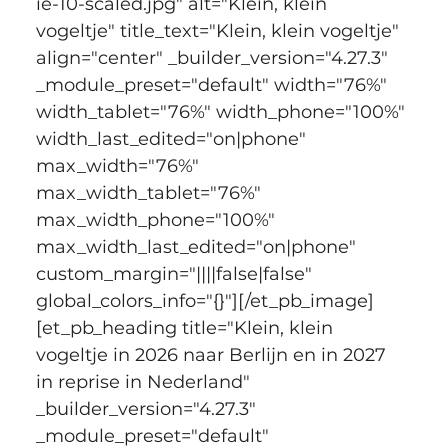
ie-10-scaled.jpg" alt="Klein, klein 
vogeltje" title_text="Klein, klein vogeltje" 
align="center" _builder_version="4.27.3" 
_module_preset="default" width="76%" 
width_tablet="76%" width_phone="100%" 
width_last_edited="on|phone" 
max_width="76%" 
max_width_tablet="76%" 
max_width_phone="100%" 
max_width_last_edited="on|phone" 
custom_margin="||||false|false" 
global_colors_info="{}"][/et_pb_image]
[et_pb_heading title="Klein, klein 
vogeltje in 2026 naar Berlijn en in 2027 
in reprise in Nederland" 
_builder_version="4.27.3" 
_module_preset="default" 