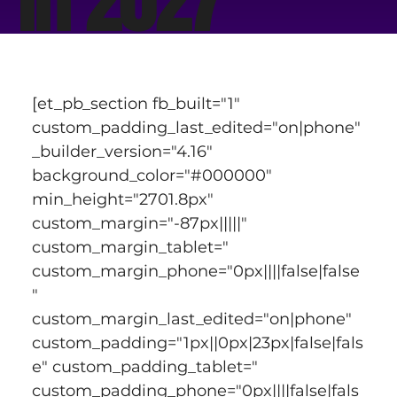
[et_pb_section fb_built="1" 
custom_padding_last_edited="on|phone" 
_builder_version="4.16" 
background_color="#000000" 
min_height="2701.8px" 
custom_margin="-87px|||||" 
custom_margin_tablet=" 
custom_margin_phone="0px||||false|false
" 
custom_margin_last_edited="on|phone" 
custom_padding="1px||0px|23px|false|fals
e" custom_padding_tablet=" 
custom_padding_phone="0px||||false|fals