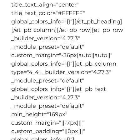
title_text_align="center" 
title_text_color="#FFFFFF" 
global_colors_info="{}"][/et_pb_heading]
[/et_pb_column][/et_pb_row][et_pb_row 
_builder_version="4.27.3" 
_module_preset="default" 
custom_margin="-36px|auto||auto||" 
global_colors_info="{}"][et_pb_column 
type="4_4" _builder_version="4.27.3" 
_module_preset="default" 
global_colors_info="{}"][et_pb_text 
_builder_version="4.27.3" 
_module_preset="default" 
min_height="169px" 
custom_margin="||-7px|||" 
custom_padding="||0px|||" 
global_colors_info="{}"]