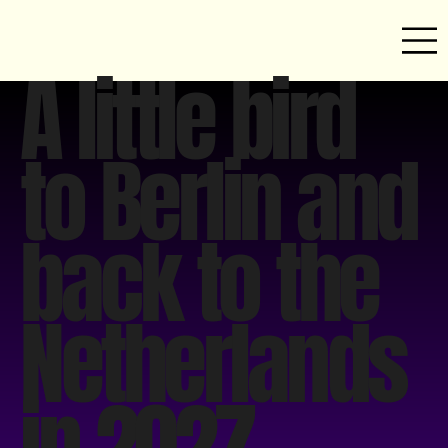
A little bird
to Berlin and
back to the
Netherlands
in 2027