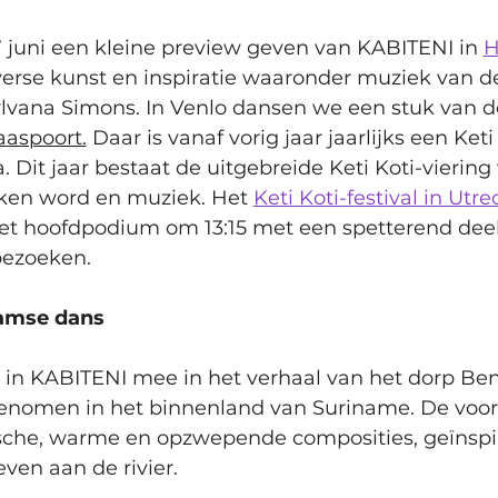
 juni een kleine preview geven van KABITENI in 
H
erse kunst en inspiratie waaronder muziek van 
lvana Simons. In Venlo dansen we een stuk van de
aspoort.
 Daar is vanaf vorig jaar jaarlijks een Ket
 Dit jaar bestaat de
 uitgebreide Keti Koti-viering 
ken word en muziek.
Het 
Keti Koti-festival in Utre
et hoofdpodium om 13:15 met een spetterend deel
 bezoeken. 
amse dans
 in KABITENI mee in het verhaal van het dorp Be
genomen in het binnenland van Suriname. De voors
che, warme en opzwepende composities, geïnspir
ven aan de rivier.