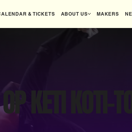
CALENDAR & TICKETS
ABOUT US
MAKERS
N
 OP KETI KOTI-T