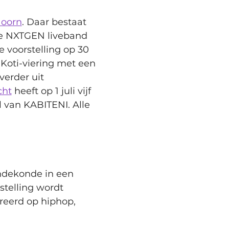
oorn
. Daar bestaat 
de NXTGEN liveband 
 voorstelling op 30 
i Koti-viering met een 
verder uit 
cht
 heeft op 1 juli vijf 
 van KABITENI. 
Alle 
ndekonde in een 
telling wordt 
eerd op hiphop, 