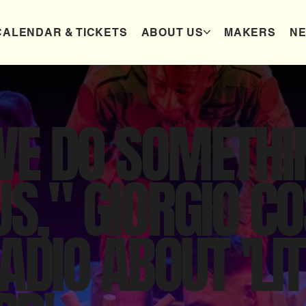
CALENDAR & TICKETS
ABOUT US
MAKERS
N
E DO SOMETHIN
US," GIORGIO C
ADIO ABOUT 'LIT