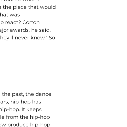
e the piece that would 
hat was 
o react? Corton 
jor awards, he said, 
hey'll never know." So 
n the past, the dance 
ars, hip-hop has 
ip-hop. It keeps 
le from the hip-hop 
 now produce hip-hop 