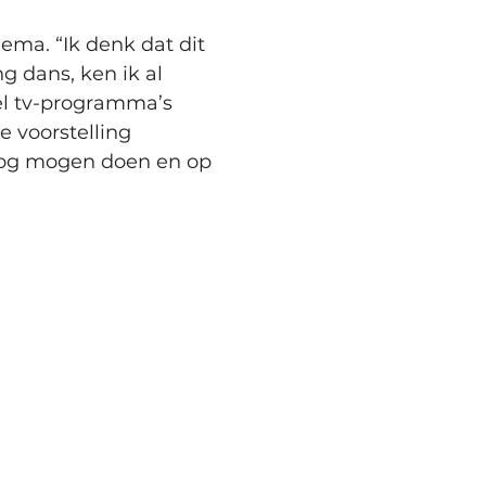
hema. “Ik denk dat dit 
ng dans, ken ik al 
el tv-programma’s 
 voorstelling 
d nog mogen doen en op 