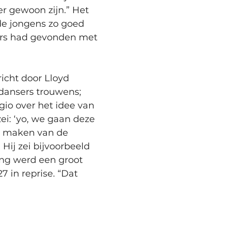
r gewoon zijn.” Het 
de jongens zo goed 
sers had gevonden met 
icht door Lloyd 
 dansers trouwens; 
rgio over het idee van 
zei: ‘yo, we gaan deze 
et maken van de 
Hij zei bijvoorbeeld 
ng werd een groot 
 in reprise. “Dat 