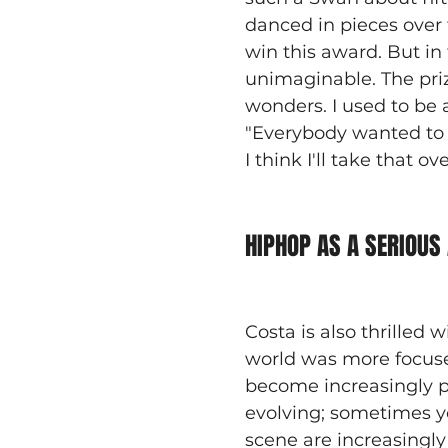
danced in pieces over 
win this award. But i
unimaginable. The priz
wonders. I used to be 
"Everybody wanted to k
I think I'll take that ov
HIPHOP AS A SERIOUS
Costa is also thrilled 
world was more focused
become increasingly pr
evolving; sometimes y
scene are increasingly