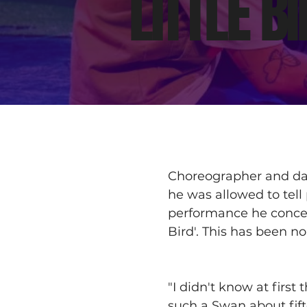
LITTLE BI
Choreographer and danc
he was allowed to tell
performance he conceiv
Bird'. This has been 
"I didn't know at first
such a Swan about fift