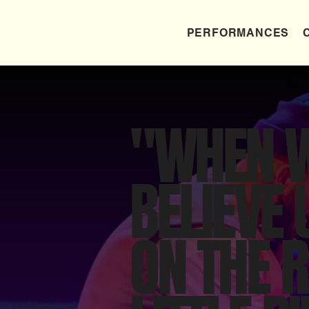
PERFORMANCES
"WHEN W
BELIEVE 
ON THE R