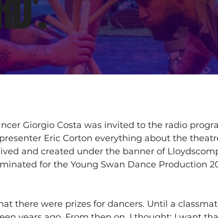
RD'.
er Giorgio Costa was invited to the radio progra
 presenter Eric Corton everything about the theat
ed and created under the banner of Lloydscompany
nominated for the Young Swan Dance Production 2
 that there were prizes for dancers. Until a classm
een years ago. From then on, I thought: I want tha