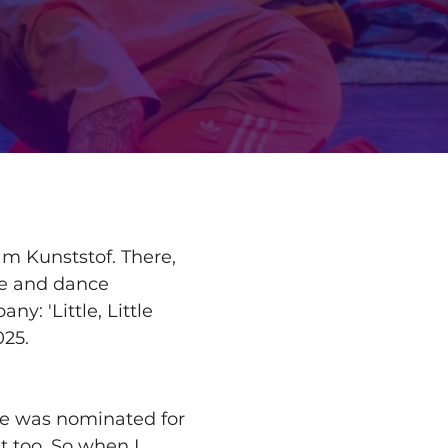
m Kunststof. There, 
re and dance 
: 'Little, Little 
025.
ate was nominated for 
t too. So when I 