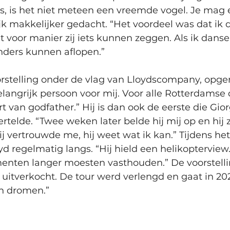
is, is het niet meteen een vreemde vogel. Je mag e
k makkelijker gedacht. “Het voordeel was dat ik 
t voor manier zij iets kunnen zeggen. Als ik dan
anders kunnen aflopen.”
rstelling onder de vlag van Lloydscompany, opger
elangrijk persoon voor mij. Voor alle Rotterdamse
rt van godfather.” Hij is dan ook de eerste die Gio
 vertelde. “Twee weken later belde hij mij op en hij 
ij vertrouwde me, hij weet wat ik kan.” Tijdens h
d regelmatig langs. “Hij hield een helikopterview. 
ten langer moesten vasthouden.” De voorstelli
uitverkocht. De tour werd verlengd en gaat in 2027
n dromen.”