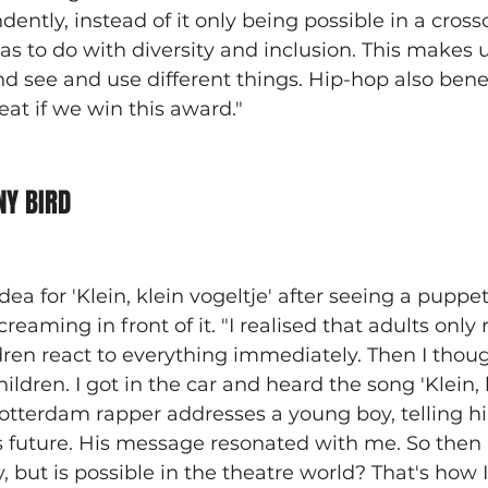
ntly, instead of it only being possible in a cross
has to do with diversity and inclusion. This makes
d see and use different things. Hip-hop also benefi
reat if we win this award."
NY BIRD
ea for 'Klein, klein vogeltje' after seeing a pupp
eaming in front of it. "I realised that adults only 
ren react to everything immediately. Then I thoug
dren. I got in the car and heard the song 'Klein, k
e Rotterdam rapper addresses a young boy, telling 
is future. His message resonated with me. So then
 but is possible in the theatre world? That's how I