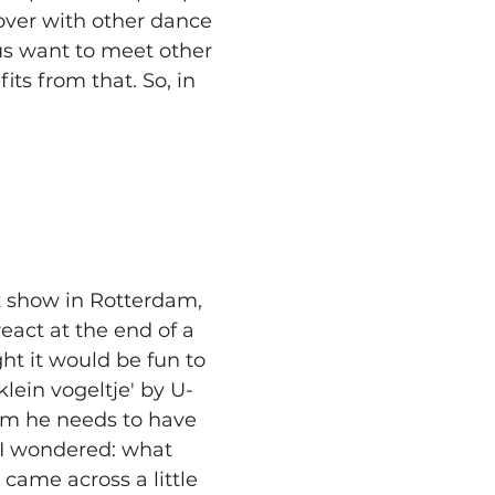
over with other dance 
 us want to meet other 
ts from that. So, in 
et show in Rotterdam, 
react at the end of a 
ht it would be fun to 
lein vogeltje' by U-
him he needs to have 
 I wondered: what 
 came across a little 