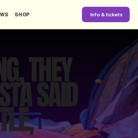
Info & tickets
EWS
SHOP
G, THEY
OSTA SAID
TLE,