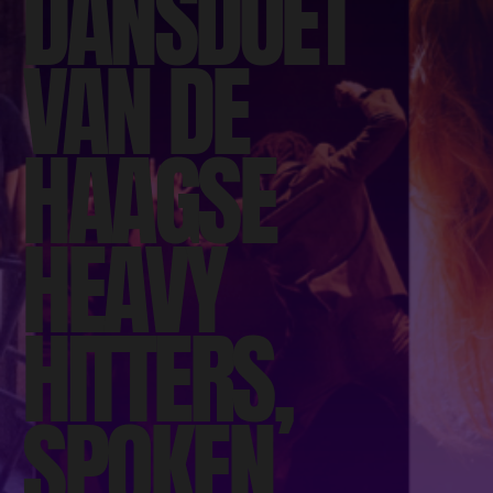
DANSDUET
VAN DE
HAAGSE
HEAVY
HITTERS,
SPOKEN