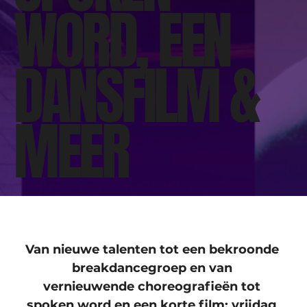
WORD, EEN
DANSFILM &
MEER
Van nieuwe talenten tot een bekroonde 
breakdancegroep en van 
vernieuwende choreografieën tot 
spoken word en een korte film: vrijdag 