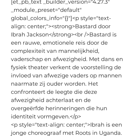
[et_pb_text _builder_version="4.27.3" 
_module_preset="default" 
global_colors_info="{}"]<p style="text-
align: center;"><strong>Bastard door 
Ibrah Jackson</strong><br />Bastard is 
een rauwe, emotionele reis door de 
complexiteit van mannelijkheid, 
vaderschap en afwezigheid. Met dans en 
fysiek theater verkent de voorstelling de 
invloed van afwezige vaders op mannen 
naarmate zij ouder worden. Het 
confronteert de leegte die deze 
afwezigheid achterlaat en de 
overgeërfde herinneringen die hun 
identiteit vormgeven.</p>
<p style="text-align: center;">Ibrah is een 
jonge choreograaf met Roots in Uganda. 