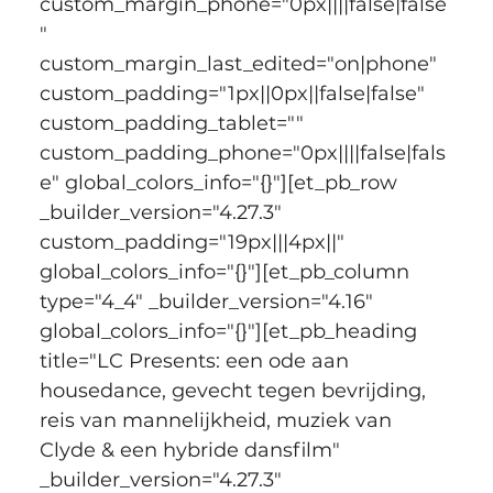
custom_margin_phone="0px||||false|false
" 
custom_margin_last_edited="on|phone" 
custom_padding="1px||0px||false|false" 
custom_padding_tablet="" 
custom_padding_phone="0px||||false|fals
e" global_colors_info="{}"][et_pb_row 
_builder_version="4.27.3" 
custom_padding="19px|||4px||" 
global_colors_info="{}"][et_pb_column 
type="4_4" _builder_version="4.16" 
global_colors_info="{}"][et_pb_heading 
title="LC Presents: een ode aan 
housedance, gevecht tegen bevrijding, 
reis van mannelijkheid, muziek van 
Clyde & een hybride dansfilm" 
_builder_version="4.27.3" 