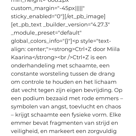
custom_margin="-45px|||||" 
sticky_enabled="0"][/et_pb_image]
[et_pb_text _builder_version="4.27.3" 
_module_preset="default" 
global_colors_info="{}"]<p style="text-
align: center;"><strong>Ctrl+Z door Miila 
Kaarina</strong><br />Ctrl+Z is een 
onderhandeling met schaamte, een 
constante worsteling tussen de drang 
om controle te houden en het lichaam 
dat vecht tegen zijn eigen bevrijding. Op 
een podium bezaaid met rode emmers – 
symbolen van angst, toevlucht en chaos 
– krijgt schaamte een fysieke vorm. Elke 
emmer bevat fragmenten van strijd en 
veiligheid, en markeert een zorgvuldig 