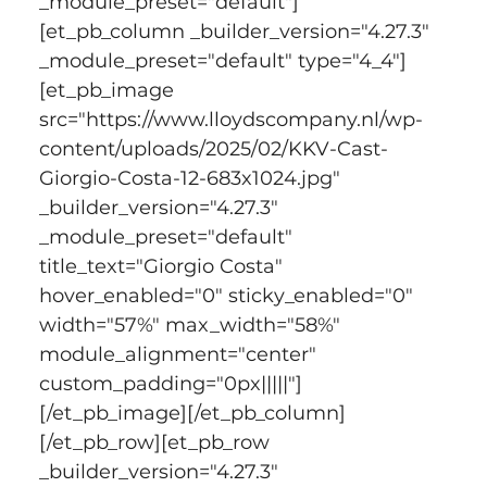
_module_preset="default"]
[et_pb_column _builder_version="4.27.3" 
_module_preset="default" type="4_4"]
[et_pb_image 
src="https://www.lloydscompany.nl/wp-
content/uploads/2025/02/KKV-Cast-
Giorgio-Costa-12-683x1024.jpg" 
_builder_version="4.27.3" 
_module_preset="default" 
title_text="Giorgio Costa" 
hover_enabled="0" sticky_enabled="0" 
width="57%" max_width="58%" 
module_alignment="center" 
custom_padding="0px|||||"]
[/et_pb_image][/et_pb_column]
[/et_pb_row][et_pb_row 
_builder_version="4.27.3" 