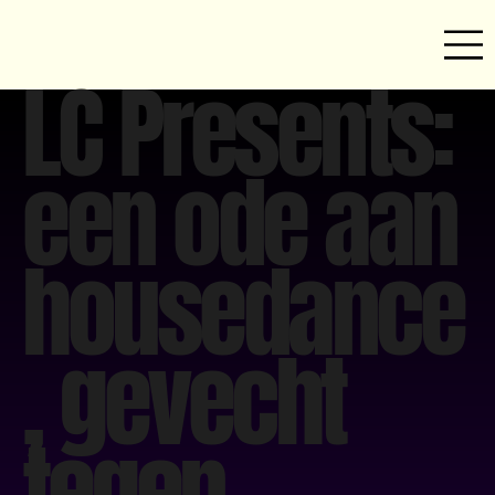
LC Presents:
een ode aan
housedance
, gevecht
tegen