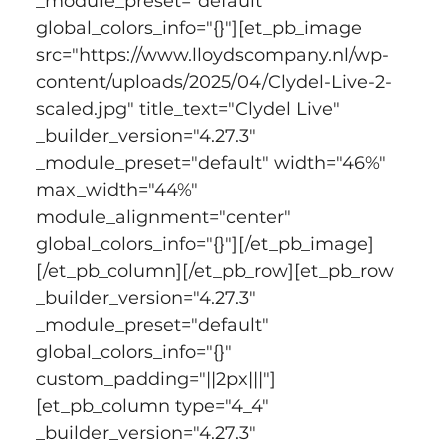
_module_preset="default" 
global_colors_info="{}"][et_pb_image 
src="https://www.lloydscompany.nl/wp-
content/uploads/2025/04/Clydel-Live-2-
scaled.jpg" title_text="Clydel Live" 
_builder_version="4.27.3" 
_module_preset="default" width="46%" 
max_width="44%" 
module_alignment="center" 
global_colors_info="{}"][/et_pb_image]
[/et_pb_column][/et_pb_row][et_pb_row 
_builder_version="4.27.3" 
_module_preset="default" 
global_colors_info="{}" 
custom_padding="||2px|||"]
[et_pb_column type="4_4" 
_builder_version="4.27.3" 