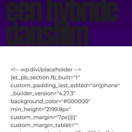
een hybride
dansfilm
<!-- wp:divi/placeholder -->
[et_pb_section fb_built="1" 
custom_padding_last_edited="on|phone" 
_builder_version="4.27.3" 
background_color="#000000" 
min_height="2199.8px" 
custom_margin="7px|||||" 
custom_margin_tablet="" 