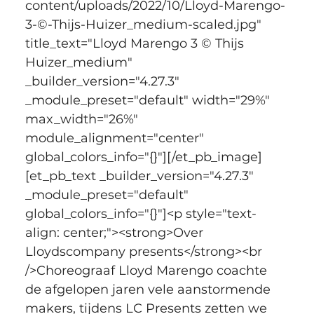
content/uploads/2022/10/Lloyd-Marengo-
3-©-Thijs-Huizer_medium-scaled.jpg" 
title_text="Lloyd Marengo 3 © Thijs 
Huizer_medium" 
_builder_version="4.27.3" 
_module_preset="default" width="29%" 
max_width="26%" 
module_alignment="center" 
global_colors_info="{}"][/et_pb_image]
[et_pb_text _builder_version="4.27.3" 
_module_preset="default" 
global_colors_info="{}"]<p style="text-
align: center;"><strong>Over 
Lloydscompany presents</strong><br 
/>Choreograaf Lloyd Marengo coachte 
de afgelopen jaren vele aanstormende 
makers, tijdens LC Presents zetten we 