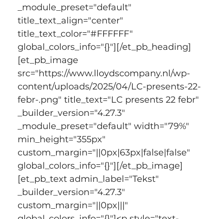
_module_preset="default" 
title_text_align="center" 
title_text_color="#FFFFFF" 
global_colors_info="{}"][/et_pb_heading]
[et_pb_image 
src="https://www.lloydscompany.nl/wp-
content/uploads/2025/04/LC-presents-22-
febr-.png" title_text="LC presents 22 febr" 
_builder_version="4.27.3" 
_module_preset="default" width="79%" 
min_height="355px" 
custom_margin="||0px|63px|false|false" 
global_colors_info="{}"][/et_pb_image]
[et_pb_text admin_label="Tekst" 
_builder_version="4.27.3" 
custom_margin="||0px|||" 
global_colors_info="{}"]<p style="text-