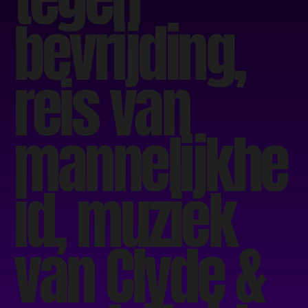
bevrijding,
reis van
mannelijkhe
id, muziek
van Clyde &