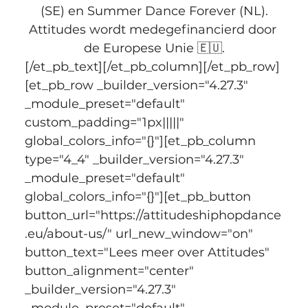
(SE) en Summer Dance Forever (NL).
Attitudes wordt medegefinancierd door 
de Europese Unie 🇪🇺.
[/et_pb_text][/et_pb_column][/et_pb_row]
[et_pb_row _builder_version="4.27.3" 
_module_preset="default" 
custom_padding="1px|||||" 
global_colors_info="{}"][et_pb_column 
type="4_4" _builder_version="4.27.3" 
_module_preset="default" 
global_colors_info="{}"][et_pb_button 
button_url="https://attitudeshiphopdance
.eu/about-us/" url_new_window="on" 
button_text="Lees meer over Attitudes" 
button_alignment="center" 
_builder_version="4.27.3" 
_module_preset="default" 