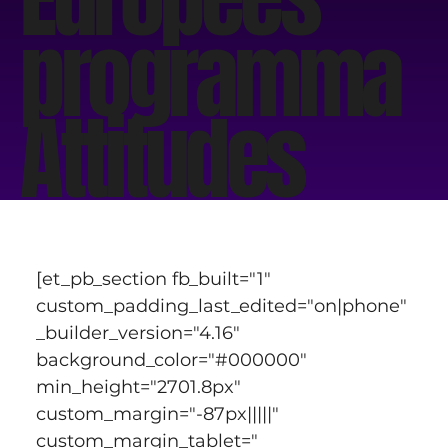
programma
Attitudes
[et_pb_section fb_built="1" 
custom_padding_last_edited="on|phone" 
_builder_version="4.16" 
background_color="#000000" 
min_height="2701.8px" 
custom_margin="-87px|||||" 
custom_margin_tablet=" 