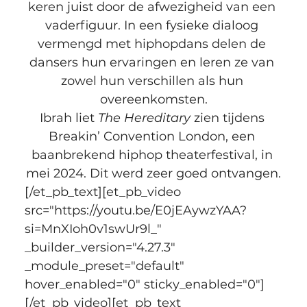
keren juist door de afwezigheid van een 
vaderfiguur. In een fysieke dialoog 
vermengd met hiphopdans delen de 
dansers hun ervaringen en leren ze van 
zowel hun verschillen als hun 
overeenkomsten.
Ibrah liet 
The Hereditary
 zien tijdens 
Breakin’ Convention London, een 
baanbrekend hiphop theaterfestival, in 
mei 2024. Dit werd zeer goed ontvangen.
[/et_pb_text][et_pb_video 
src="https://youtu.be/E0jEAywzYAA?
si=MnXIoh0v1swUr9l_" 
_builder_version="4.27.3" 
_module_preset="default" 
hover_enabled="0" sticky_enabled="0"]
[/et_pb_video][et_pb_text 