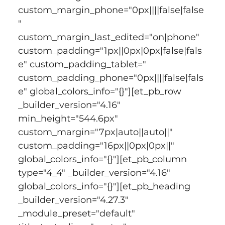
custom_margin_phone="0px||||false|false
" 
custom_margin_last_edited="on|phone" 
custom_padding="1px||0px|0px|false|fals
e" custom_padding_tablet=" 
custom_padding_phone="0px||||false|fals
e" global_colors_info="{}"][et_pb_row 
_builder_version="4.16" 
min_height="544.6px" 
custom_margin="7px|auto||auto||" 
custom_padding="16px||0px|0px||" 
global_colors_info="{}"][et_pb_column 
type="4_4" _builder_version="4.16" 
global_colors_info="{}"][et_pb_heading 
_builder_version="4.27.3" 
_module_preset="default" 