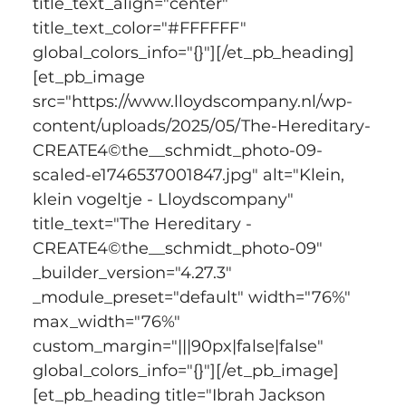
title_text_align="center" 
title_text_color="#FFFFFF" 
global_colors_info="{}"][/et_pb_heading]
[et_pb_image 
src="https://www.lloydscompany.nl/wp-
content/uploads/2025/05/The-Hereditary-
CREATE4©the__schmidt_photo-09-
scaled-e1746537001847.jpg" alt="Klein, 
klein vogeltje - Lloydscompany" 
title_text="The Hereditary - 
CREATE4©the__schmidt_photo-09" 
_builder_version="4.27.3" 
_module_preset="default" width="76%" 
max_width="76%" 
custom_margin="|||90px|false|false" 
global_colors_info="{}"][/et_pb_image]
[et_pb_heading title="Ibrah Jackson 