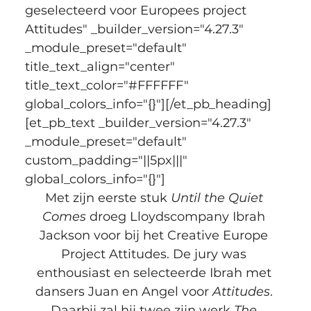
geselecteerd voor Europees project 
Attitudes" _builder_version="4.27.3" 
_module_preset="default" 
title_text_align="center" 
title_text_color="#FFFFFF" 
global_colors_info="{}"][/et_pb_heading]
[et_pb_text _builder_version="4.27.3" 
_module_preset="default" 
custom_padding="||5px|||" 
global_colors_info="{}"]
Met zijn eerste stuk 
Until the Quiet 
Comes
 droeg Lloydscompany Ibrah 
Jackson voor bij het Creative Europe 
Project Attitudes. De jury was 
enthousiast en selecteerde Ibrah met 
dansers Juan en Angel voor 
Attitudes
. 
Daarbij zal hij twee zijn werk 
The 