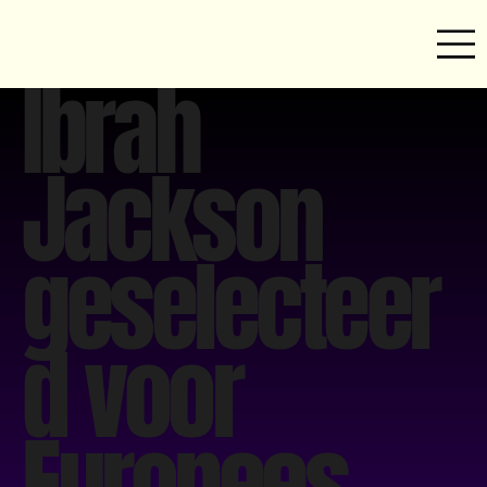
Ibrah
Jackson
geselecteer
d voor
Europees