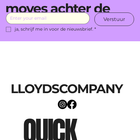
moves achter de
Verstuur
schermen.
ja, schrijf me in voor de nieuwsbrief.
*
LLOYDSCOMPANY
QUICK