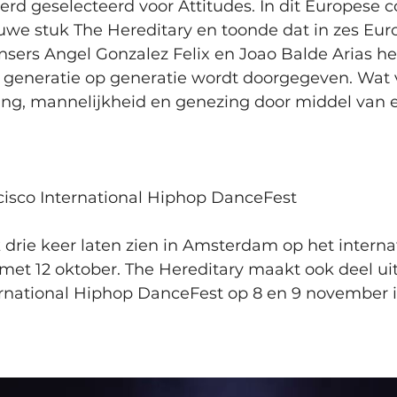
rd geselecteerd voor Attitudes. In dit Europese
euwe stuk The Hereditary en toonde dat in zes Euro
sers Angel Gonzalez Felix en Joao Balde Arias het
generatie op generatie wordt doorgegeven. Wat vo
ing, mannelijkheid en genezing door middel van e
cisco International Hiphop DanceFest
 drie keer laten zien in Amsterdam op het internat
 met 12 oktober. The Hereditary maakt ook deel uit
ernational Hiphop DanceFest op 8 en 9 november in