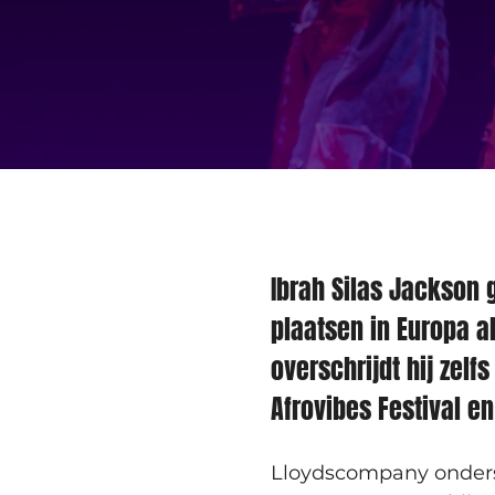
Ibrah Silas Jackson g
plaatsen in Europa a
overschrijdt hij zelf
Afrovibes Festival e
Lloydscompany onderst