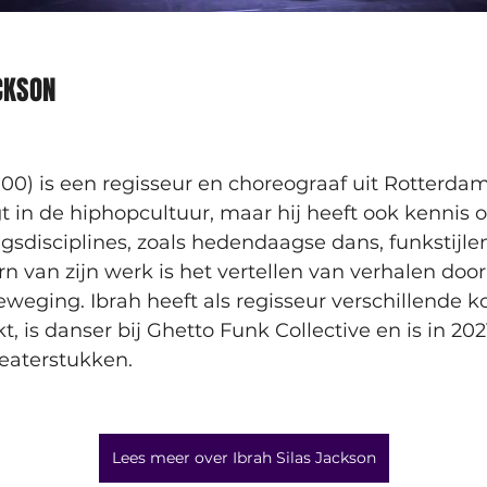
CKSON
000) is een regisseur en choreograaf uit Rotterdam
gt in de hiphopcultuur, maar hij heeft ook kennis
sdisciplines, zoals hedendaagse dans, funkstijle
ern van zijn werk is het vertellen van verhalen doo
eging. Ibrah heeft als regisseur verschillende ko
 is danser bij Ghetto Funk Collective en is in 2
eaterstukken.
Lees meer over Ibrah Silas Jackson