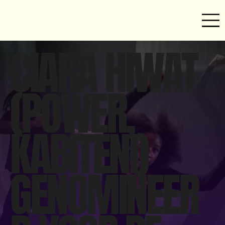
CIARA HIWAT
(POWER,
KABITENI)
GENOMINEER