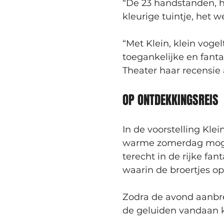
“De 23 handstanden, he
kleurige tuintje, het w
“Met Klein, klein vog
toegankelijke en fantas
Theater haar recensie a
OP ONTDEKKINGSREIS
In de voorstelling Kle
warme zomerdag mogen
terecht in de rijke fa
waarin de broertjes op
Zodra de avond aanbre
de geluiden vandaan 