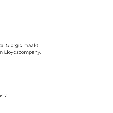
ta. Giorgio maakt 
an Lloydscompany. 
osta