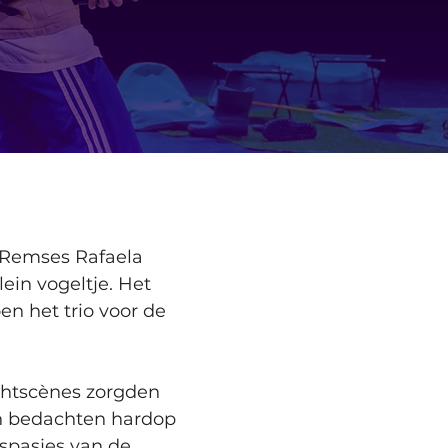
 Remses Rafaela 
in vogeltje. Het 
en het trio voor de 
chtscènes zorgden 
en bedachten hardop 
spasjes van de 