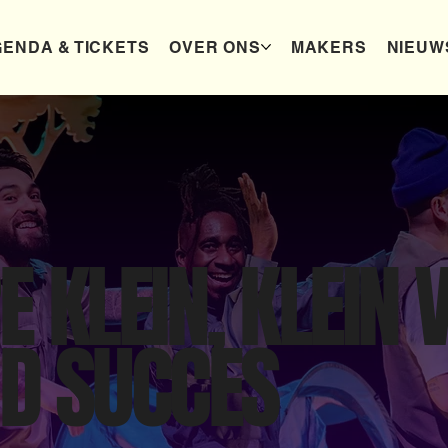
ENDA & TICKETS
OVER ONS
MAKERS
NIEUW
 KLEIN, KLEIN 
D SUCCES