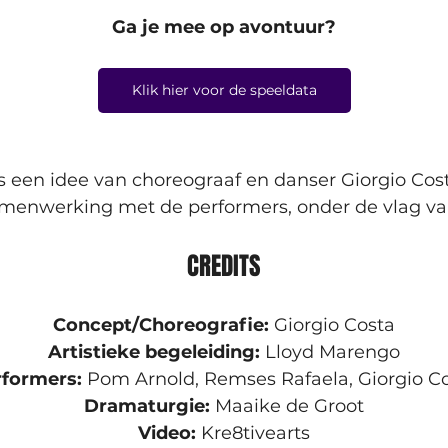
Ga je mee op avontuur?
Klik hier voor de speeldata
” is een idee van choreograaf en danser Giorgio Cos
samenwerking met de performers, onder de vlag v
CREDITS
Concept/Choreografie:
 Giorgio Costa
Artistieke begeleiding:
 Lloyd Marengo
formers: 
Pom Arnold, Remses Rafaela, Giorgio C
Dramaturgie:
 Maaike de Groot
Video:
 Kre8tivearts