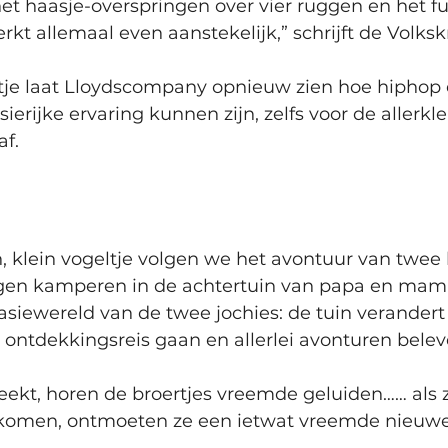
t haasje-overspringen over vier ruggen en het fun
erkt allemaal even aanstekelijk,” schrijft de Volksk
eltje laat Lloydscompany opnieuw zien hoe hiphop
ierijke ervaring kunnen zijn, zelfs voor de allerklei
f. 
in, klein vogeltje volgen we het avontuur van twee 
 kamperen in de achtertuin van papa en mama.
ntasiewereld van de twee jochies: de tuin verander
 ontdekkingsreis gaan en allerlei avonturen belev
ekt, horen de broertjes vreemde geluiden…… als 
komen, ontmoeten ze een ietwat vreemde nieuwe