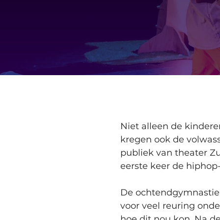
Niet alleen de kinder
kregen ook de volwasse
publiek van theater Zu
eerste keer de hiphop-
De ochtendgymnastiek,
voor veel reuring ond
hoe dit nou kon. Na d