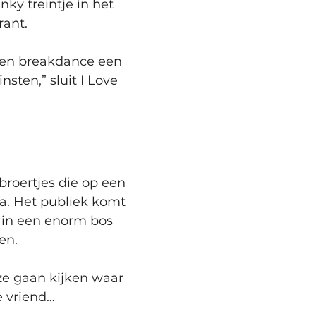
ky treintje in het 
rant.
 en breakdance een 
nsten,” sluit I Love 
broertjes die op een 
 Het publiek komt 
t in een enorm bos 
en. 
ze gaan kijken waar 
 vriend…