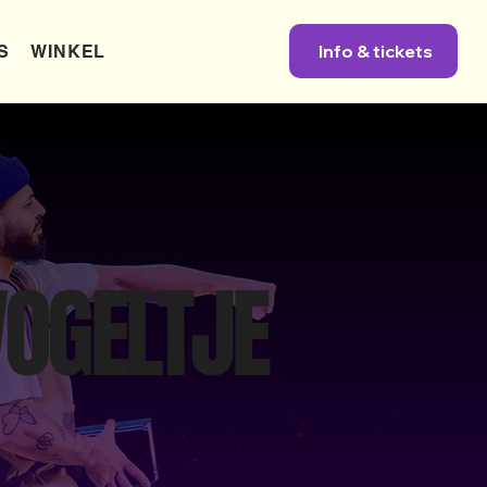
Info & tickets
S
WINKEL
VOGELTJE