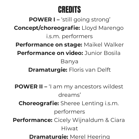
CREDITS
POWER I –
 ‘still going strong’
Concept/choreografie:
 Lloyd Marengo 
i.s.m. performers
Performance on stage:
 Maikel Walker
Performance on video:
 Junior Bosila 
Banya
Dramaturgie:
 Floris van Delft
POWER II –
 ‘I am my ancestors wildest 
dreams’
Choreografie: 
Sheree Lenting i.s.m. 
performers
Performance:
 Cicely Wijnaldum & Ciara 
Hiwat
Dramaturgie: 
Merel Heering