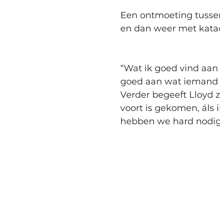
Een ontmoeting tussen
en dan weer met katac
“Wat ik goed vind aan L
goed aan wat iemand zo
Verder begeeft Lloyd zi
voort is gekomen, áls
hebben we hard nodig”