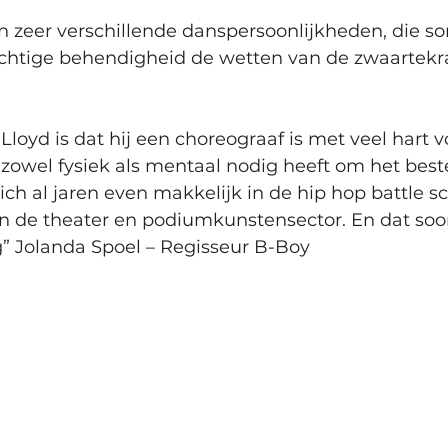
 zeer verschillende danspersoonlijkheden, die so
htige behendigheid de wetten van de zwaartekra
loyd is dat hij een choreograaf is met veel hart vo
wel fysiek als mentaal nodig heeft om het beste u
ch al jaren even makkelijk in de hip hop battle sce
 in de theater en podiumkunstensector. En dat so
 Jolanda Spoel – Regisseur B-Boy