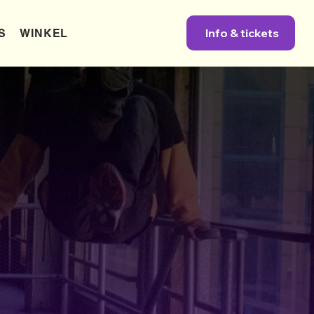
Info & tickets
S
WINKEL