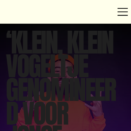
‘KLEIN, KLEIN
VOGELTJE
GENOMINEER
D VOOR