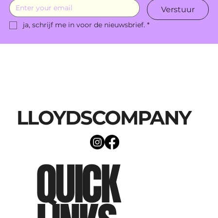
Verstuur
schermen.
ja, schrijf me in voor de nieuwsbrief.
*
LLOYDSCOMPANY
QUICK